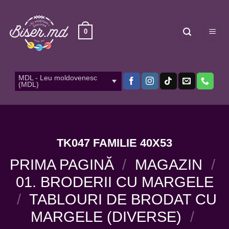
Skip
to
content
0
MDL - Leu moldovenesc
(MDL)
TK047 FAMILIE 40X53
PRIMA PAGINĂ
/
MAGAZIN
/
01. BRODERII CU MARGELE
/
TABLOURI DE BRODAT CU
MARGELE (DIVERSE)
/