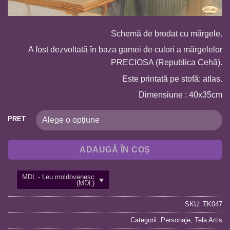
Schemă de brodat cu mărgele.
A fost dezvoltată în baza gamei de culori a mărgelelor
PRECIOSA (Republica Cehă).
Este printată pe stofă: atlas.
Dimensiune : 40x35cm
PRET
ADAUGĂ ÎN COȘ
MDL - Leu moldovenesc
(MDL)
SKU:
TK047
Categorii:
Personaje
,
Tela Artis