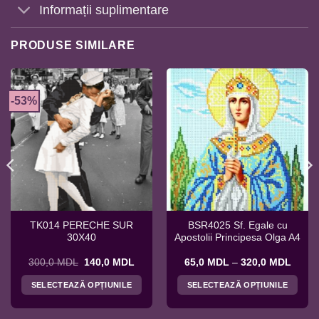
Informații suplimentare
PRODUSE SIMILARE
-53%
TK014 PERECHE SUR
BSR4025 Sf. Egale cu
30X40
Apostolii Principesa Olga A4
val
Prețul
Prețul
Interv
300,0
MDL
140,0
MDL
65,0
MDL
–
320,0
MDL
inițial
curent
de
ri:
a
este:
prețuri
SELECTEAZĂ OPȚIUNILE
SELECTEAZĂ OPȚIUNILE
0 MDL
fost:
140,0 MDL.
65,0 
ă
300,0 MDL.
până
Acest
Acest
la
produs
produs
,0 MDL
320,0