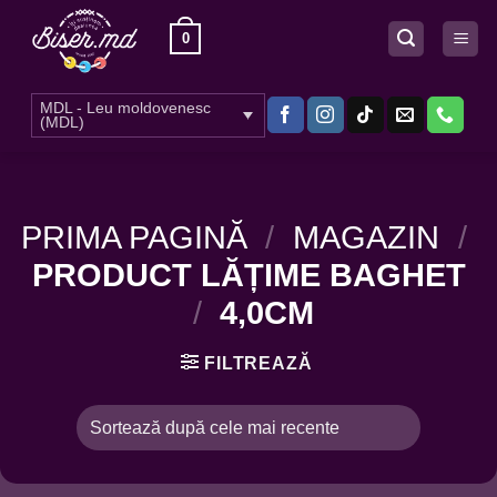
Skip
0
to
content
MDL - Leu moldovenesc
(MDL)
PRIMA PAGINĂ
/
MAGAZIN
/
PRODUCT LĂȚIME BAGHET
/
4,0CM
FILTREAZĂ