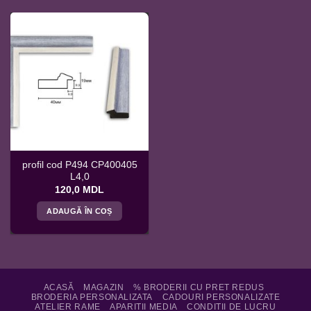
profil cod P494 CP400405
L4,0
120,0
MDL
ADAUGĂ ÎN COȘ
ACASĂ
MAGAZIN
% BRODERII CU PRET REDUS
BRODERIA PERSONALIZATA
CADOURI PERSONALIZATE
ATELIER RAME
APARITII MEDIA
CONDITII DE LUCRU