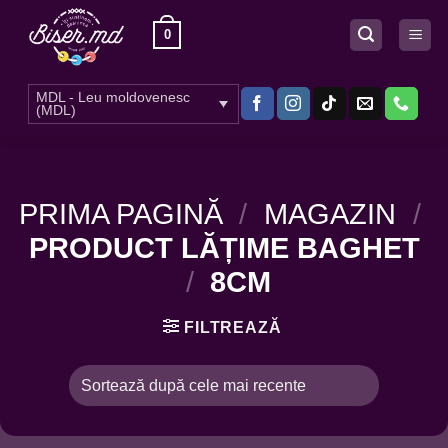
Skip
0
to
content
MDL - Leu moldovenesc
(MDL)
PRIMA PAGINĂ
/
MAGAZIN
/
PRODUCT LĂȚIME BAGHET
/
8CM
FILTREAZĂ