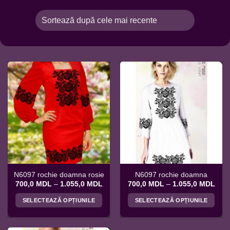
N6097 rochie doamna rosie
N6097 rochie doamna
Interval
Inter
700,0
MDL
–
1.055,0
MDL
700,0
MDL
–
1.055,0
MDL
de
de
prețuri:
prețu
SELECTEAZĂ OPȚIUNILE
SELECTEAZĂ OPȚIUNILE
700,0 MDL
700
până
pân
Acest
Acest
la
la
produs
produs
1.055,0 MDL
1.05