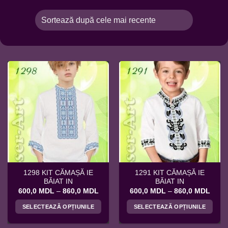
1298 KIT CĂMAȘĂ IE
1291 KIT CĂMAȘĂ IE
BĂIAT IN
BĂIAT IN
Interval
Interv
600,0
MDL
–
860,0
MDL
600,0
MDL
–
860,0
MDL
de
de
prețuri:
prețur
SELECTEAZĂ OPȚIUNILE
SELECTEAZĂ OPȚIUNILE
600,0 MDL
600,
până
până
Acest
Acest
la
la