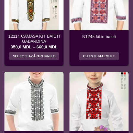
pot
pot
fi
fi
alese
alese
în
în
pagina
pagina
12114 CAMASA KIT BAIETI
N1245 kit ie baieti
produsului.
produsului.
GABARDINA
Interval
350,0
MDL
–
660,0
MDL
de
prețuri:
SELECTEAZĂ OPȚIUNILE
CITEȘTE MAI MULT
350,0 MDL
până
Acest
la
produs
660,0 MDL
are
mai
multe
variații.
Opțiunile
pot
fi
alese
în
pagina