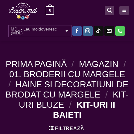
Skip
0
to
content
MDL - Leu moldovenesc
(MDL)
PRIMA PAGINĂ
/
MAGAZIN
/
01. BRODERII CU MARGELE
/
HAINE SI DECORATIUNI DE
BRODAT CU MARGELE
/
KIT-
URI BLUZE
/
KIT-URI II
BAIETI
FILTREAZĂ