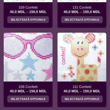
pagina
pagina
109 Confetti
131 Confetti
produsului.
produsului.
Interval
Interv
40,0
MDL
–
150,0
MDL
40,0
MDL
–
150,0
MDL
de
de
prețuri:
prețuri
SELECTEAZĂ OPȚIUNILE
SELECTEAZĂ OPȚIUNILE
40,0 MDL
40,0 
până
până
Acest
Acest
la
la
produs
produs
150,0 MDL
150,0
are
are
mai
mai
multe
multe
variații.
variații.
Opțiunile
Opțiunile
pot
pot
fi
fi
alese
alese
în
în
pagina
pagina
106 Confetti
111 Confetti
produsului.
produsului.
Interval
Interv
40,0
MDL
–
150,0
MDL
40,0
MDL
–
150,0
MDL
de
de
prețuri:
prețuri
SELECTEAZĂ OPȚIUNILE
SELECTEAZĂ OPȚIUNILE
40,0 MDL
40,0 
până
până
Acest
Acest
la
la
produs
produs