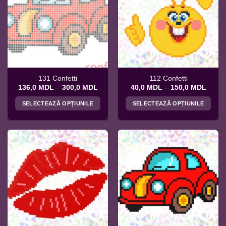
131 Confetti
112 Confetti
Interval
Interv
136,0
MDL
–
300,0
MDL
40,0
MDL
–
150,0
MDL
de
de
prețuri:
prețuri
SELECTEAZĂ OPȚIUNILE
SELECTEAZĂ OPȚIUNILE
136,0 MDL
40,0 
până
până
Acest
Acest
la
la
produs
produs
300,0 MDL
150,0
are
are
mai
mai
multe
multe
variații.
variații.
Opțiunile
Opțiunile
pot
pot
fi
fi
alese
alese
în
în