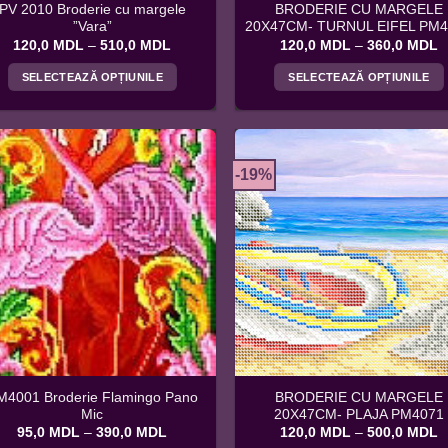
PV 2010 Broderie cu margele
BRODERIE CU MARGELE
”Vara”
20X47CM- TURNUL EIFEL PM
Interval
I
120,0
MDL
–
510,0
MDL
120,0
MDL
–
360,0
MDL
de
d
prețuri:
p
SELECTEAZĂ OPȚIUNILE
SELECTEAZĂ OPȚIUNILE
120,0 MDL
1
până
p
Acest
Acest
la
la
produs
produs
510,0 MDL
3
are
are
mai
mai
-19%
multe
multe
variații.
variații.
Opțiunile
Opțiunile
pot
pot
fi
fi
alese
alese
în
în
pagina
pagina
produsului.
produsului.
M4001 Broderie Flamingo Pano
BRODERIE CU MARGELE
Mic
20X47CM- PLAJA PM4071
Interval
I
95,0
MDL
–
390,0
MDL
120,0
MDL
–
500,0
MDL
de
d