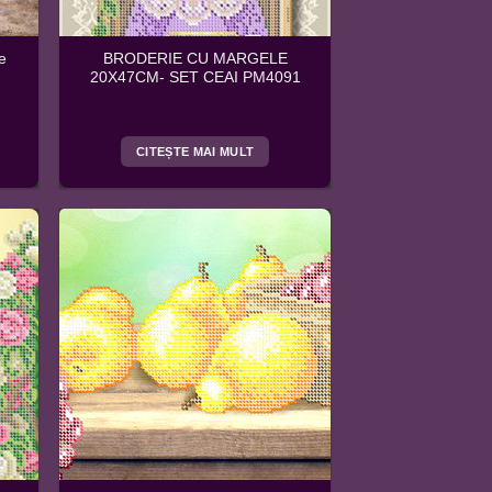
produsului.
e
BRODERIE CU MARGELE
20X47CM- SET CEAI PM4091
terval
e
ețuri:
CITEȘTE MAI MULT
0,0 MDL
ână
50,0 MDL