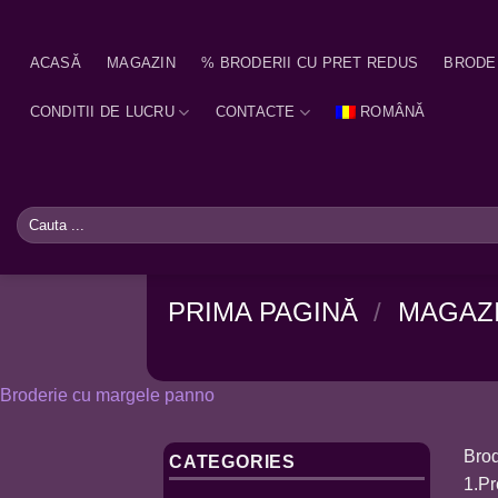
Skip
to
ACASĂ
MAGAZIN
% BRODERII CU PRET REDUS
BRODE
content
CONDITII DE LUCRU
CONTACTE
ROMÂNĂ
Caută
după:
PRIMA PAGINĂ
/
MAGAZ
Broderie cu margele panno
Bro
CATEGORIES
1.Pr