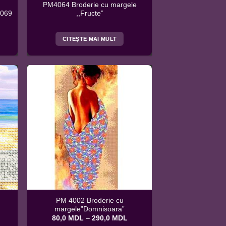
PM4064 Broderie cu margele
4069
,,Fructe”
nterval
e
rețuri:
CITEȘTE MAI MULT
20,0 MDL
ână
60,0 MDL
PM 4002 Broderie cu
margele”Domnisoara”
nterval
Interval
80,0
MDL
–
290,0
MDL
e
de