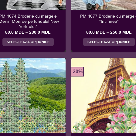
produsului.
produsului.
PM 4074 Broderie cu margele
PM 4077 Broderie cu margel
Merlin Monroe pe fundalul New
”Intilnirea”
York-ului”
Interval
In
80,0
MDL
–
230,0
MDL
80,0
MDL
–
250,0
MDL
de
d
prețuri:
pr
SELECTEAZĂ OPȚIUNILE
SELECTEAZĂ OPȚIUNILE
80,0 MDL
8
până
p
Acest
Acest
la
la
produs
produs
230,0 MDL
2
are
are
mai
mai
-20%
multe
multe
variații.
variații.
Opțiunile
Opțiunile
pot
pot
fi
fi
alese
alese
în
în
pagina
pagina
produsului.
produsului.