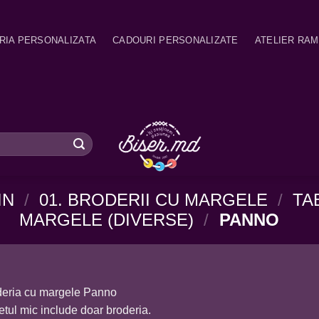
RIA PERSONALIZATA
CADOURI PERSONALIZATE
ATELIER RA
IN
/
01. BRODERII CU MARGELE
/
TA
MARGELE (DIVERSE)
/
PANNO
deria cu margele Panno
etul mic include doar broderia.