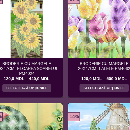
multe
multe
variații.
variații.
Opțiunile
Opțiunile
pot
pot
fi
fi
alese
alese
în
în
pagina
pagina
produsului.
produsului.
BRODERIE CU MARGELE
BRODERIE CU MARGELE
0X47CM- FLOAREA SOARELUI
20X47CM- LALELE PM406
PM4024
Interval
I
120,0
MDL
–
440,0
MDL
120,0
MDL
–
500,0
MDL
de
d
prețuri:
p
SELECTEAZĂ OPȚIUNILE
SELECTEAZĂ OPȚIUNILE
120,0 MDL
1
până
p
Acest
Acest
la
la
produs
produs
440,0 MDL
5
are
are
mai
mai
%
-14%
multe
multe
variații.
variații.