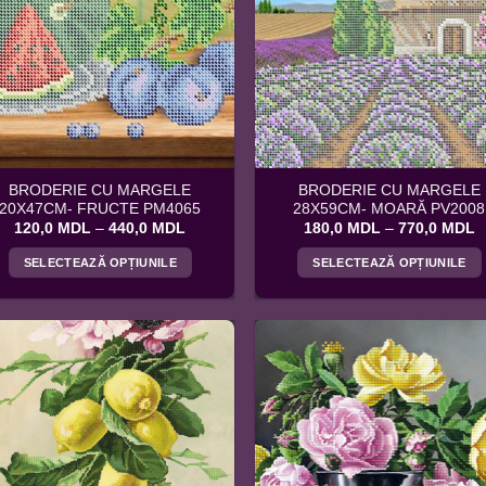
Opțiunile
Opțiunile
pot
pot
fi
fi
alese
alese
în
în
pagina
pagina
produsului.
produsului.
BRODERIE CU MARGELE
BRODERIE CU MARGELE
20X47CM- FRUCTE PM4065
28X59CM- MOARĂ PV2008
Interval
I
120,0
MDL
–
440,0
MDL
180,0
MDL
–
770,0
MDL
de
d
prețuri:
p
SELECTEAZĂ OPȚIUNILE
SELECTEAZĂ OPȚIUNILE
120,0 MDL
1
până
p
Acest
Acest
la
la
produs
produs
440,0 MDL
7
are
are
mai
mai
multe
multe
variații.
variații.
Opțiunile
Opțiunile
pot
pot
fi
fi