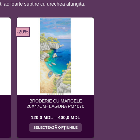
, ac foarte subtire cu urechea alungita.
-20%
BRODERIE CU MARGELE
1
20X47CM- LAGUNA PM4070
nterval
Interval
120,0
MDL
–
400,0
MDL
e
de
rețuri:
prețuri:
SELECTEAZĂ OPȚIUNILE
20,0 MDL
120,0 MDL
ână
până
Acest
la