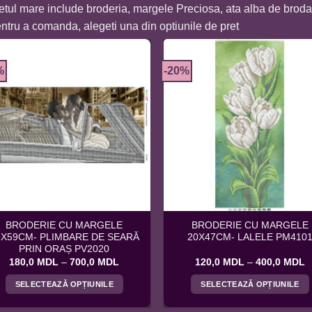
etul mare include broderia, margele Preciosa, ata alba de brodat
ntru a comanda, alegeti una din optiunile de pret
%
-20%
BRODERIE CU MARGELE
BRODERIE CU MARGELE
8X59CM- PLIMBARE DE SEARĂ
20X47CM- LALELE PM410
PRIN ORAȘ PV2020
Interval
I
180,0
MDL
–
700,0
MDL
120,0
MDL
–
400,0
MDL
de
d
prețuri:
p
SELECTEAZĂ OPȚIUNILE
SELECTEAZĂ OPȚIUNILE
180,0 MDL
1
până
p
Acest
Acest
la
la