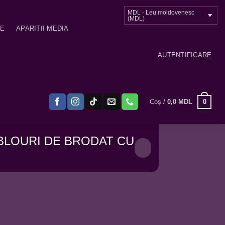
MDL - Leu moldovenesc
(MDL)
ME
APARITII MEDIA
AUTENTIFICARE
0
Coș /
0,0
MDL
BLOURI DE BRODAT CU