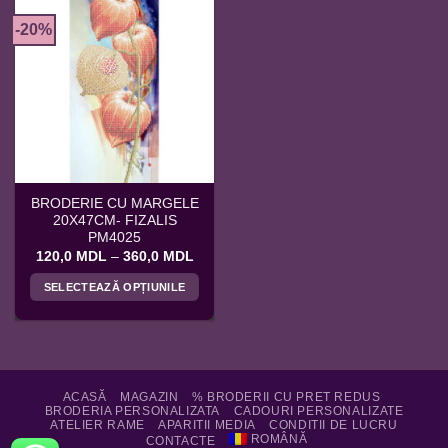
-20%
BRODERIE CU MARGELE
20X47CM- FIZALIS
PM4025
Interval
120,0
MDL
–
360,0
MDL
de
prețuri:
SELECTEAZĂ OPȚIUNILE
120,0 MDL
până
Acest
la
produs
360,0 MDL
are
mai
multe
ACASĂ
MAGAZIN
% BRODERII CU PRET REDUS
BRODERIA PERSONALIZATA
CADOURI PERSONALIZATE
variații.
ATELIER RAME
APARITII MEDIA
CONDITII DE LUCRU
Opțiunile
ROMÂNĂ
CONTACTE