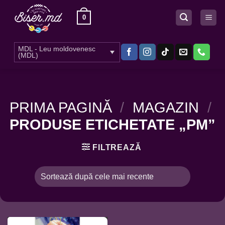
Skip
0
to
content
MDL - Leu moldovenesc
(MDL)
PRIMA PAGINĂ
/
MAGAZIN
/
PRODUSE ETICHETATE „PM”
FILTREAZĂ