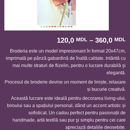
I
120,0
–
360,0
MDL
MDL
d
Broderia este un model impresionant în format 20x47cm,
p
imprimată pe pânză gabardină de înaltă calitate. Intărită cu
1
mai multe straturi de flizelin, pentru o lucrare durabilă şi
p
elegantă.
l
3
Procesul de broderie devine un moment de liniște, relaxare
și bucurie creativă.
Această lucrare este ideală pentru decorarea living-ului,
biroului sau a spațiului personal, dând un accent artistic și
sofisticat. Un cadou perfect pentru pasionații de
handmade, artă textilă sau pur şi simplu pentru cei care
apreciază detaliile deosebite.