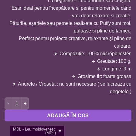
cu degetele – fără andrele sau croșetă.
Este ideal pentru începătoare și pentru momentele când
vrei doar relaxare și creație.
Păturile, eșarfele sau pernele realizate cu Puffy sunt moi,
pufoase și pline de farmec.
Perfect pentru proiecte creative, relaxante și pline de
culoare.
🔸 Compoziție: 100% micropoliester.
🔸 Greutate: 100 g.
🔸 Lungime: 9 m
🔸 Grosime fir: foarte groasa
🔸 Andrele / Croseta : nu sunt necesare ( se lucreaza cu
degetele )
Cantitate FIR ALIZE PUFFY-ROZ 377
ADAUGĂ ÎN COȘ
MDL - Leu moldovenesc
(MDL)