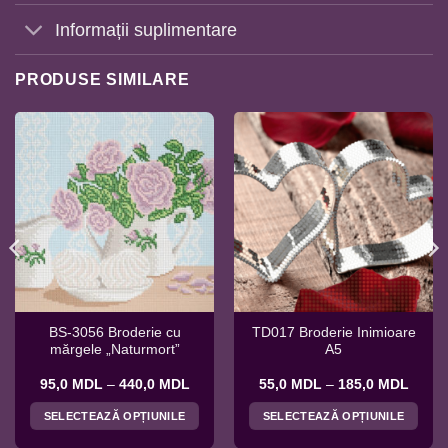
Informații suplimentare
PRODUSE SIMILARE
BS-3056 Broderie cu
TD017 Broderie Inimioare
mărgele „Naturmort”
A5
Interval
Interv
95,0
MDL
–
440,0
MDL
55,0
MDL
–
185,0
MDL
de
de
prețuri:
prețuri
SELECTEAZĂ OPȚIUNILE
SELECTEAZĂ OPȚIUNILE
95,0 MDL
55,0 
până
până
Acest
Acest