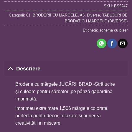
SKU:
BS5247
Categorii:
01. BRODERII CU MARGELE
,
A5
,
Diverse
,
TABLOURI DE
BRODAT CU MARGELE (DIVERSE)
Etichetă:
schema cu biser
Descriere
Broderie cu mărgele JUCĂRII BRAD -Strălucire
și culoare pentru sărbători,pe pânză gabardină
imprimată.
Imprimeu extra mare 1,506 mărgele colorate,
perfectă pentrudecor, relaxare și punerea
creativității în mișcare.