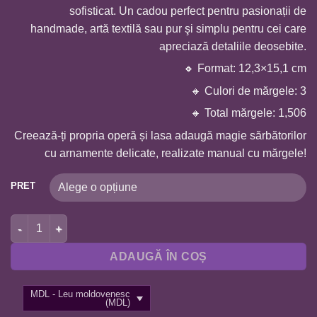
sofisticat. Un cadou perfect pentru pasionații de
handmade, artă textilă sau pur şi simplu pentru cei care
apreciază detaliile deosebite.
🔸 Format: 12,3×15,1 cm
🔸 Culori de mărgele: 3
🔸 Total mărgele: 1,506
Creează-ți propria operă și lasa adaugă magie sărbătorilor
cu arnamente delicate, realizate manual cu mărgele!
PRET
Cantitate BRODERIE CU MARGELE A5-JUCĂRII BRAD BS5247
ADAUGĂ ÎN COȘ
MDL - Leu moldovenesc
(MDL)