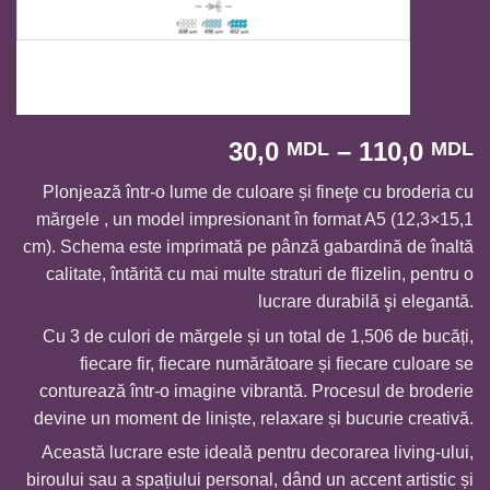
I
30,0
–
110,0
MDL
MDL
d
Plonjează într-o lume de culoare și fineţe cu broderia cu
p
mărgele , un model impresionant în format A5 (12,3×15,1
3
cm). Schema este imprimată pe pânză gabardină de înaltă
p
calitate, întărită cu mai multe straturi de flizelin, pentru o
l
lucrare durabilă şi elegantă.
1
Cu 3 de culori de mărgele și un total de 1,506 de bucăți,
fiecare fir, fiecare numărătoare și fiecare culoare se
conturează într-o imagine vibrantă. Procesul de broderie
devine un moment de liniște, relaxare și bucurie creativă.
Această lucrare este ideală pentru decorarea living-ului,
biroului sau a spațiului personal, dând un accent artistic și