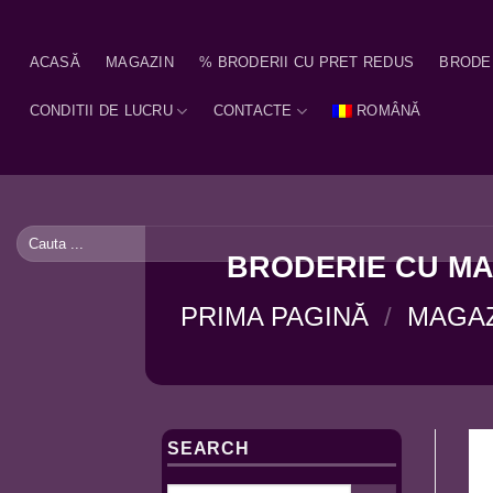
Skip
to
ACASĂ
MAGAZIN
% BRODERII CU PRET REDUS
BRODE
content
CONDITII DE LUCRU
CONTACTE
ROMÂNĂ
Caută
după:
BRODERIE CU MAR
PRIMA PAGINĂ
/
MAGA
SEARCH