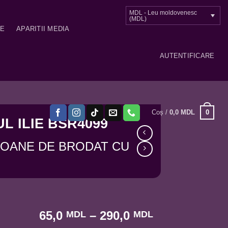
MDL - Leu moldovenesc
(MDL)
ME
APARITII MEDIA
AUTENTIFICARE
0
Coș /
0,0
MDL
L ILIE BSR4099
COANE DE BRODAT CU
Interval
65,0
–
290,0
MDL
MDL
de