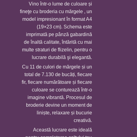
Vino într-o lume de culoare și
prețuri:
fineţe cu broderia cu mărgele , un
65,0 MDL
model impresionant în format A4
până
(19×23 cm). Schema este
la
imprimată pe pânză gabardină
290,0 MDL
de înaltă calitate, întărită cu mai
multe straturi de flizelin, pentru o
lucrare durabilă şi elegantă.
Cu 11 de culori de mărgele și un
total de 7.130 de bucăți, fiecare
fir, fiecare numărătoare și fiecare
culoare se conturează într-o
imagine vibrantă. Procesul de
broderie devine un moment de
liniște, relaxare și bucurie
creativă.
Această lucrare este ideală