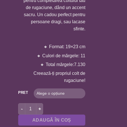
pentru completarea coltului tau
de rugaciune, dând un accent
sacru. Un cadou perfect pentru
persoane dragi, sau lacase
sfinte.
🔸 Format: 19×23 cm
🔸 Culori de mărgele: 11
🔸 Total mărgele:7.130
Creează-ți propriul colt de
rugaciune!
PRET
Cantitate BRODERIE CU MARGELE RELIGIOASA A4 – SF
ADAUGĂ ÎN COȘ