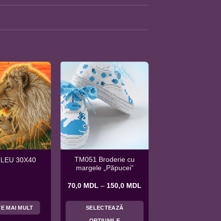
TM051 Broderie cu
 LEU 30X40
margele „Păpucei”
Interval
70,0
MDL
–
150,0
MDL
de
prețuri:
70,0 MDL
TE MAI MULT
SELECTEAZĂ
până
la
OPȚIUNILE