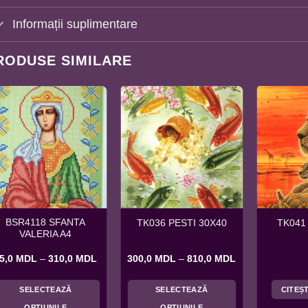
Informații suplimentare
RODUSE SIMILARE
BSR4118 SFANTA
TK036 PESTI 30X40
TK041
VALERIA A4
Interval
Interval
5,0
MDL
–
310,0
MDL
300,0
MDL
–
810,0
MDL
de
de
prețuri:
prețuri:
65,0 MDL
300,0 MDL
SELECTEAZĂ
SELECTEAZĂ
CITEȘ
până
până
la
la
OPȚIUNILE
OPȚIUNILE