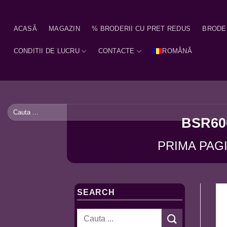
Skip
to
ACASĂ
MAGAZIN
% BRODERII CU PRET REDUS
BRODE
content
CONDITII DE LUCRU
CONTACTE
ROMÂNĂ
Caută
după:
BSR600
PRIMA PAG
SEARCH
Caută
după: