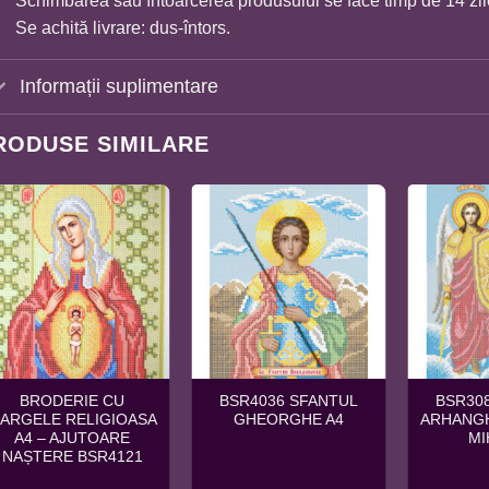
Schimbarea sau întoarcerea produsului se face timp de 14 zil
Se achită livrare: dus-întors.
Informații suplimentare
RODUSE SIMILARE
BRODERIE CU
BSR4036 SFANTUL
BSR30
ARGELE RELIGIOASA
GHEORGHE A4
ARHANGH
A4 – AJUTOARE
MI
NAȘTERE BSR4121