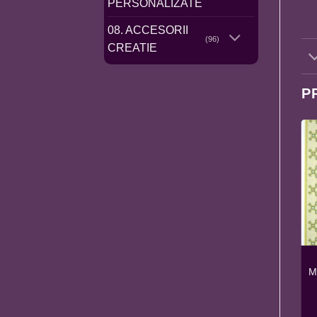
PERSONALIZATE
08. ACCESORII
(96)
CREATIE
P
BRODERIE CU
BSR4022 SFANTUL
MARGELE RELIGIOASA
FERICITUL
M
A4 – MAICA DOMNULUI
ALEXANDRU NEVSKI A4
PRUNCUL BSR4075