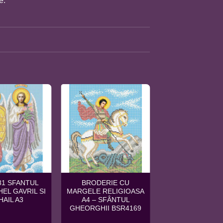
e.
81 SFANTUL
BRODERIE CU
EL GAVRIL SI
MARGELE RELIGIOASA
HAIL A3
A4 – SFÂNTUL
GHEORGHII BSR4169