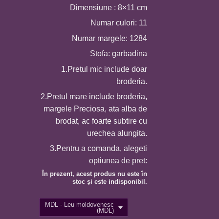
25,0 MDL
Dimensiune : 8×11 cm
până
Numar culori: 11
la
Numar margele: 1284
150,0 MDL
Stofa: garbadina
1.Pretul mic include doar
broderia.
2.Pretul mare include broderia,
margele Preciosa, ata alba de
brodat, ac foarte subtire cu
urechea alungita.
3.Pentru a comanda, alegeti
optiunea de pret:
În prezent, acest produs nu este în
stoc și este indisponibil.
MDL - Leu moldovenesc
(MDL)