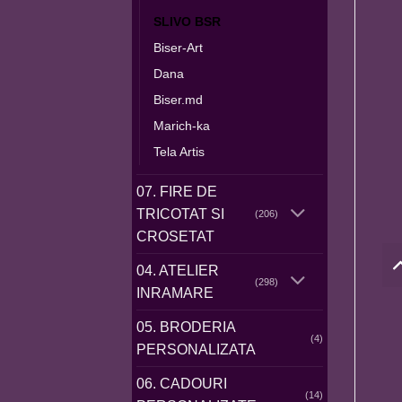
SLIVO BSR
Biser-Art
Dana
Biser.md
Marich-ka
Tela Artis
07. FIRE DE
TRICOTAT SI
(206)
CROSETAT
04. ATELIER
(298)
INRAMARE
05. BRODERIA
(4)
PERSONALIZATA
06. CADOURI
(14)