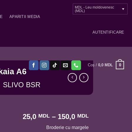
MDL - Leu moldovenesc
(MDL)
ME
APARITII MEDIA
AUTENTIFICARE
0
Coș /
0,0
MDL
kaia A6
SLIVO BSR
Interval
25,0
–
150,0
MDL
MDL
de
Broderie cu margele
prețuri: