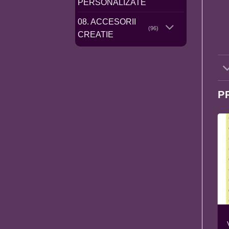
PERSONALIZATE
08. ACCESORII
(96)
CREATIE
P
BSR4041 SFANTUL
BSR4113 SFANTUL
CONSTATIN A4
APOSTOL MATEI A4