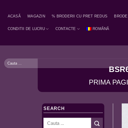
Skip
to
ACASĂ
MAGAZIN
% BRODERII CU PRET REDUS
BRODE
content
CONDITII DE LUCRU
CONTACTE
ROMÂNĂ
Caută
după:
BSR6
PRIMA PAG
SEARCH
Caută
după: