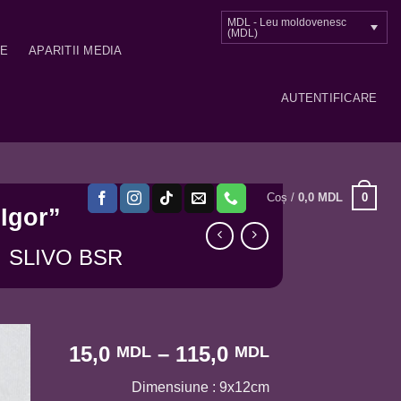
MDL - Leu moldovenesc
(MDL)
ME
APARITII MEDIA
AUTENTIFICARE
0
Coș /
0,0
MDL
Igor”
SLIVO BSR
Interval
15,0
–
115,0
MDL
MDL
de
Dimensiune : 9x12cm
prețuri: