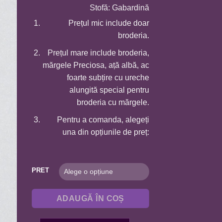
15,0 MDL
Stofă: Gabardină
până
Prețul mic include doar
la
broderia.
115,0 MDL
Prețul mare include broderia,
mărgele Preciosa, ață albă, ac
foarte subțire cu ureche
alungită special pentru
broderia cu mărgele.
Pentru a comanda, alegeți
una din opțiunile de preț:
PRET
ADAUGĂ ÎN COȘ