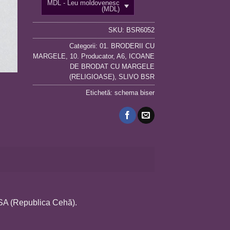
MDL - Leu moldovenesc
(MDL)
SKU:
BSR6052
Categorii:
01. BRODERII CU
MARGELE
,
10. Producator
,
A6
,
ICOANE
DE BRODAT CU MARGELE
(RELIGIOASE)
,
SLIVO BSR
Etichetă:
schema biser
OSA (Republica Cehă).