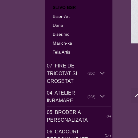
SLIVO BSR
Biser-Art
Dana
Biser.md
Marich-ka
Tela Artis
07. FIRE DE
TRICOTAT SI
(206)
CROSETAT
04. ATELIER
(298)
INRAMARE
05. BRODERIA
(4)
PERSONALIZATA
06. CADOURI
(14)