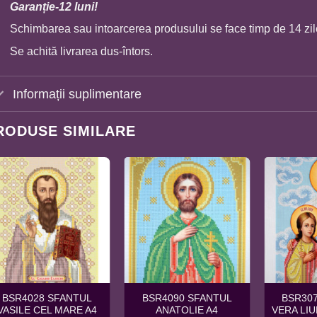
Garan
ț
ie-12 luni!
Schimbarea sau intoarcerea produsului se face timp de 14 zil
Se achită livrarea dus-întors.
Informații suplimentare
RODUSE SIMILARE
BSR4028 SFANTUL
BSR4090 SFANTUL
BSR30
VASILE CEL MARE A4
ANATOLIE A4
VERA LIU