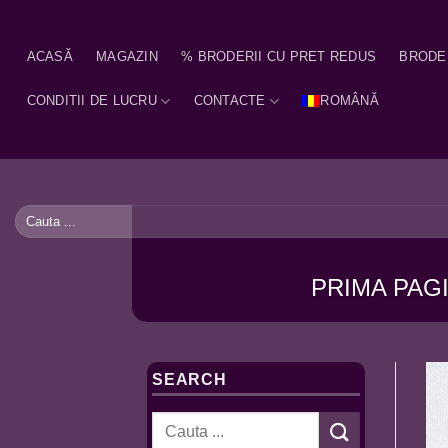
Skip
to
ACASĂ
MAGAZIN
% BRODERII CU PRET REDUS
BRODE
content
CONDITII DE LUCRU
CONTACTE
ROMÂNĂ
Caută
după:
PRIMA PAG
SEARCH
Caută
după: