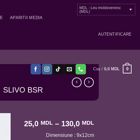
MDL - Leu moldovenesc
(MDL)
ME
APARITII MEDIA
AUTENTIFICARE
0
Coș /
0,0
MDL
SLIVO BSR
Interval
25,0
–
130,0
MDL
MDL
de
Dimensiune : 9x12cm
prețuri: