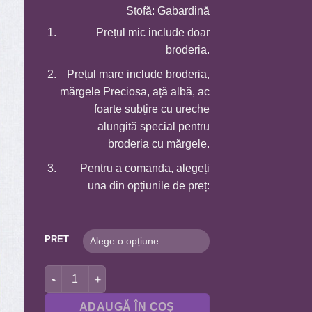
25,0 MDL
Stofă: Gabardină
până
Prețul mic include doar
la
broderia.
130,0 MDL
Prețul mare include broderia,
mărgele Preciosa, ață albă, ac
foarte subțire cu ureche
alungită special pentru
broderia cu mărgele.
Pentru a comanda, alegeți
una din opțiunile de preț:
PRET
Cantitate BSR6070 SFANTUL ZAHARII A6
ADAUGĂ ÎN COȘ