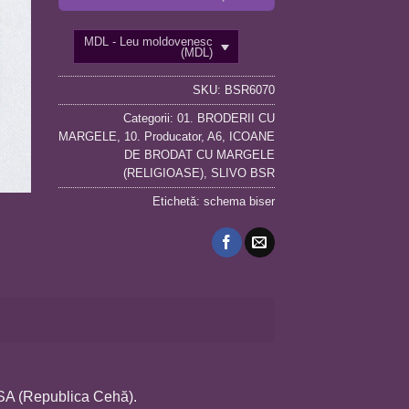
MDL - Leu moldovenesc
(MDL)
SKU:
BSR6070
Categorii:
01. BRODERII CU
MARGELE
,
10. Producator
,
A6
,
ICOANE
DE BRODAT CU MARGELE
(RELIGIOASE)
,
SLIVO BSR
Etichetă:
schema biser
OSA (Republica Cehă).