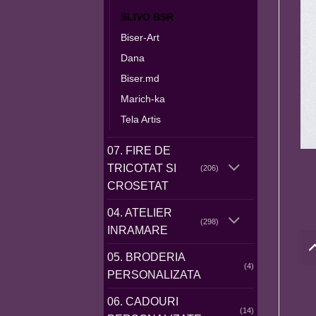
SLIVO BSR
Biser-Art
Dana
Biser.md
Marich-ka
Tela Artis
07. FIRE DE
TRICOTAT SI
(206)
CROSETAT
04. ATELIER
(298)
INRAMARE
05. BRODERIA
(4)
PERSONALIZATA
06. CADOURI
(14)