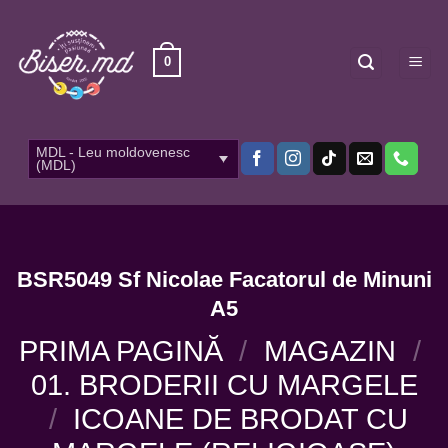
Skip
to
content
0
MDL - Leu moldovenesc
(MDL)
BSR5049 Sf Nicolae Facatorul de Minuni
A5
PRIMA PAGINĂ
/
MAGAZIN
/
01. BRODERII CU MARGELE
/
ICOANE DE BRODAT CU