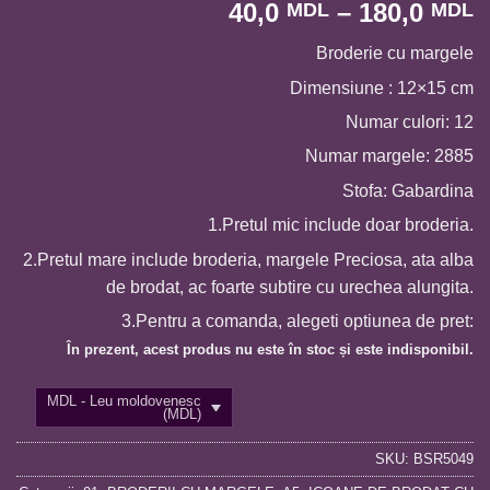
I
40,0
–
180,0
MDL
MDL
d
Broderie cu margele
p
4
Dimensiune : 12×15 cm
p
Numar culori: 12
l
Numar margele: 2885
1
Stofa: Gabardina
1.Pretul mic include doar broderia.
2.Pretul mare include broderia, margele Preciosa, ata alba
de brodat, ac foarte subtire cu urechea alungita.
3.Pentru a comanda, alegeti optiunea de pret:
În prezent, acest produs nu este în stoc și este indisponibil.
MDL - Leu moldovenesc
(MDL)
SKU:
BSR5049