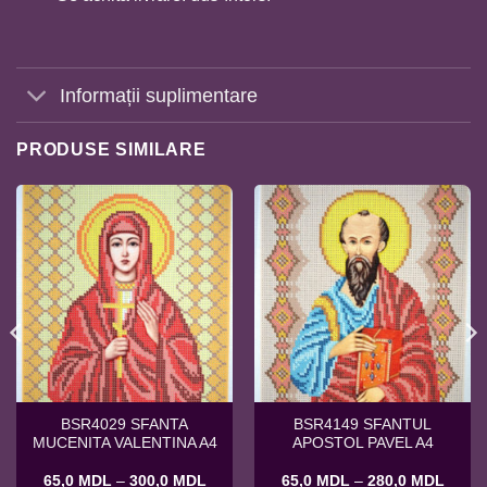
Informații suplimentare
PRODUSE SIMILARE
BSR4029 SFANTA
BSR4149 SFANTUL
MUCENITA VALENTINA A4
APOSTOL PAVEL A4
val
Interval
Interv
65,0
MDL
–
300,0
MDL
65,0
MDL
–
280,0
MDL