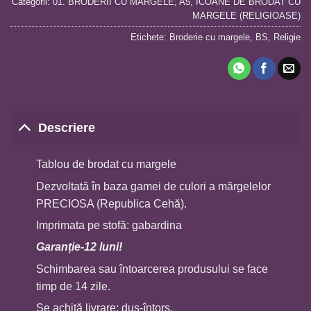
Categorii:
01. BRODERII CU MARGELE
,
A5
,
ICOANE DE BRODAT CU
MARGELE (RELIGIOASE)
Etichete:
Broderie cu margele
,
BS
,
Religie
Descriere
Tablou de brodat cu margele
Dezvoltată în baza gamei de culori a mărgelelor
PRECIOSA (Republica Cehă).
Imprimata pe stofă: gabardina
Garanție-12 luni!
Schimbarea sau întoarcerea produsului se face
timp de 14 zile.
Se achită livrare: dus-întors.