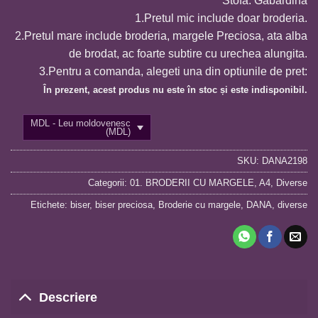
Stofa: Gabardina
l
1.Pretul mic include doar broderia.
2
2.Pretul mare include broderia, margele Preciosa, ata alba
de brodat, ac foarte subtire cu urechea alungita.
3.Pentru a comanda, alegeti una din optiunile de pret:
În prezent, acest produs nu este în stoc și este indisponibil.
MDL - Leu moldovenesc
(MDL)
SKU:
DANA2198
Categorii:
01. BRODERII CU MARGELE
,
A4
,
Diverse
Etichete:
biser
,
biser preciosa
,
Broderie cu margele
,
DANA
,
diverse
Descriere