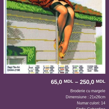
I
65,0
–
250,0
MDL
MDL
d
Broderie cu margele
p
Dimensiune : 21x26cm
6
Numar culori: 14
p