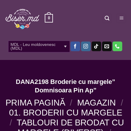
Skip
to
content
0
MDL - Leu moldovenesc
(MDL)
DANA2198 Broderie cu margele”
Domnisoara Pin Ap”
PRIMA PAGINĂ
/
MAGAZIN
/
01. BRODERII CU MARGELE
/
TABLOURI DE BRODAT CU