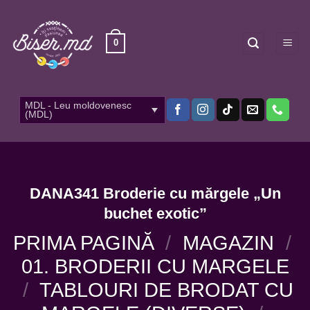
Skip
to
content
0
MDL - Leu moldovenesc
(MDL)
DANA341 Broderie cu mărgele „Un
buchet exotic”
PRIMA PAGINĂ
/
MAGAZIN
/
01. BRODERII CU MARGELE
/
TABLOURI DE BRODAT CU