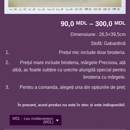
I
90,0
–
300,0
MDL
MDL
d
Dimensiune : 26,5×39,5cm
p
9
Stofă: Gabardină
p
Prețul mic include doar broderia.
l
Prețul mare include broderia, mărgele Preciosa, ață
3
albă, ac foarte subțire cu ureche alungită special pentru
broderia cu mărgele.
Pentru a comanda, alegeți una din opțiunile de preț:
În prezent, acest produs nu este în stoc și este indisponibil.
MDL - Leu moldovenesc
(MDL)