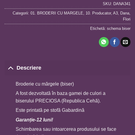
SKU:
DANA341
Categorii:
01. BRODERII CU MARGELE
,
10. Producator
,
A3
,
Dana
,
Flori
Etichetă:
schema biser
Descriere
Broderie cu mărgele (biser)
A fost dezvoltată în baza gamei de culori a
biserului PRECIOSA (Republica Cehă).
Este printată pe stofă Gabardină
Garan
ț
ie-12 luni!
Schimbarea sau intoarcerea produsului se face