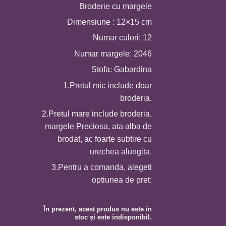
Broderie cu margele
prețuri:
40,0 MDL
Dimensiune : 12×15 cm
până
Numar culori: 12
la
Numar margele: 2046
170,0 MDL
Stofa: Gabardina
1.Pretul mic include doar
broderia.
2.Pretul mare include broderia,
margele Preciosa, ata alba de
brodat, ac foarte subtire cu
urechea alungita.
3.Pentru a comanda, alegeti
optiunea de pret:
În prezent, acest produs nu este în
stoc și este indisponibil.