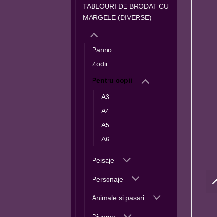
TABLOURI DE BRODAT CU
MARGELE (DIVERSE)
Panno
Zodii
Pentru copii
A3
A4
A5
A6
Peisaje
Personaje
Animale si pasari
Diverse