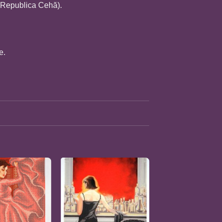
(Republica Cehă).
e.