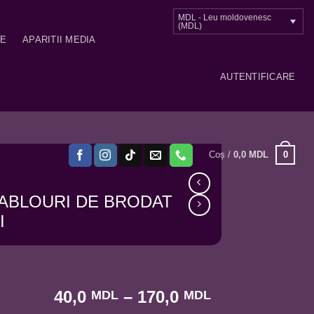
MDL - Leu moldovenesc
(MDL)
ME
APARITII MEDIA
AUTENTIFICARE
0
Coș /
0,0
MDL
ABLOURI DE BRODAT
I
Interval
40,0
–
170,0
MDL
MDL
de