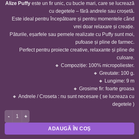
Alize Puffy
este un fir unic, cu bucle mari, care se lucrează
cu degetele – fără andrele sau croșetă.
Este ideal pentru începătoare și pentru momentele când
vrei doar relaxare și creație.
Păturile, eșarfele sau pernele realizate cu Puffy sunt moi,
pufoase și pline de farmec.
Perfect pentru proiecte creative, relaxante și pline de
culoare.
🔸 Compoziție: 100% micropoliester.
🔸 Greutate: 100 g.
🔸 Lungime: 9 m
🔸 Grosime fir: foarte groasa
🔸 Andrele / Croseta : nu sunt necesare ( se lucreaza cu
degetele )
Cantitate FIR ALIZE PUFFY-ALBASTRU 289
ADAUGĂ ÎN COȘ