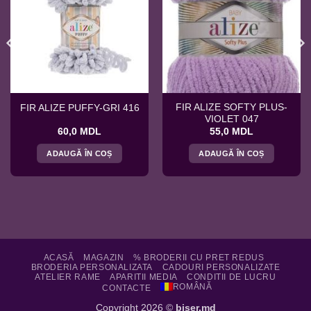
FIR ALIZE SOFTY PLUS-
FIR ALIZE PUFFY-GRI 416
VIOLET 047
60,0
MDL
55,0
MDL
ADAUGĂ ÎN COȘ
ADAUGĂ ÎN COȘ
ACASĂ
MAGAZIN
% BRODERII CU PRET REDUS
BRODERIA PERSONALIZATA
CADOURI PERSONALIZATE
ATELIER RAME
APARITII MEDIA
CONDITII DE LUCRU
ROMÂNĂ
CONTACTE
Copyright 2026 ©
biser.md