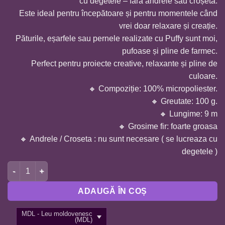
cu degetele – fără andrele sau croșetă.
Este ideal pentru începătoare și pentru momentele când
vrei doar relaxare și creație.
Păturile, eșarfele sau pernele realizate cu Puffy sunt moi,
pufoase și pline de farmec.
Perfect pentru proiecte creative, relaxante și pline de
culoare.
🔸 Compoziție: 100% micropoliester.
🔸 Greutate: 100 g.
🔸 Lungime: 9 m
🔸 Grosime fir: foarte groasa
🔸 Andrele / Croseta : nu sunt necesare ( se lucreaza cu
degetele )
Cantitate FIR ALIZE PUFFY-CAFENIU 234
ADAUGĂ ÎN COȘ
MDL - Leu moldovenesc
(MDL)