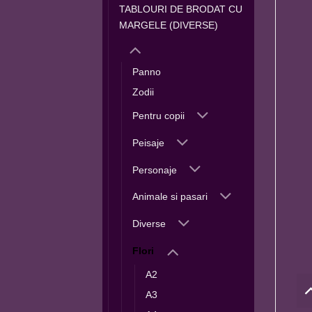
TABLOURI DE BRODAT CU
MARGELE (DIVERSE)
Panno
Zodii
Pentru copii
Peisaje
Personaje
Animale si pasari
Diverse
Flori
A2
A3