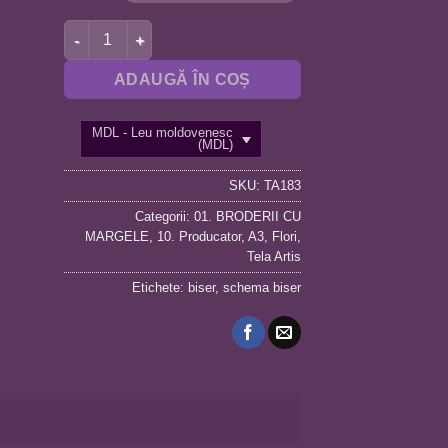
Cantitate TA183 LALELE 30X30
ADAUGĂ ÎN COȘ
MDL - Leu moldovenesc
(MDL)
SKU:
TA183
Categorii:
01. BRODERII CU
MARGELE
,
10. Producator
,
A3
,
Flori
,
Tela Artis
Etichete:
biser
,
schema biser