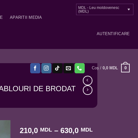
MDL - Leu moldovenesc
(MDL)
ME
APARITII MEDIA
AUTENTIFICARE
0
Coș /
0,0
MDL
ABLOURI DE BRODAT
Interval
210,0
–
630,0
MDL
MDL
de