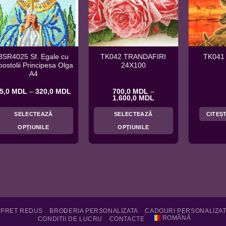
BSR4025 Sf. Egale cu
TK042 TRANDAFIRI
TK041
postolii Principesa Olga
24X100
A4
Interval
5,0
MDL
–
320,0
MDL
700,0
MDL
–
de
Interval
1.600,0
MDL
prețuri:
de
L
65,0 MDL
prețuri:
SELECTEAZĂ
SELECTEAZĂ
CITEȘ
până
700,0 MDL
la
până
OPȚIUNILE
OPȚIUNILE
DL
320,0 MDL
la
1.600,0 MDL
Acest
Acest
produs
produs
are
are
mai
mai
multe
multe
variații.
variații.
Opțiunile
Opțiunile
 PRET REDUS
BRODERIA PERSONALIZATA
CADOURI PERSONALIZA
pot
pot
ROMÂNĂ
CONDITII DE LUCRU
CONTACTE
fi
fi