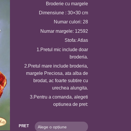
Broderie cu margele
prețuri:
210,0 MDL
Dimensiune : 30×30 cm
până
Numar culori: 28
la
Numar margele: 12592
630,0 MDL
Stofa: Atlas
1.Pretul mic include doar
broderia.
2.Pretul mare include broderia,
margele Preciosa, ata alba de
brodat, ac foarte subtire cu
urechea alungita.
3.Pentru a comanda, alegeti
optiunea de pret:
PRET