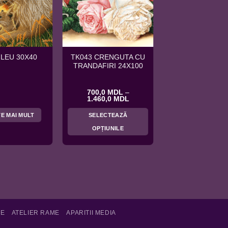
TK043 CRENGUTA CU
 LEU 30X40
TRANDAFIRI 24X100
700,0
MDL
–
Interval
1.460,0
MDL
de
prețuri:
TE MAI MULT
SELECTEAZĂ
700,0 MDL
până
OPȚIUNILE
la
1.460,0 MDL
Acest
produs
are
mai
multe
variații.
Opțiunile
TE
ATELIER RAME
APARITII MEDIA
pot
fi