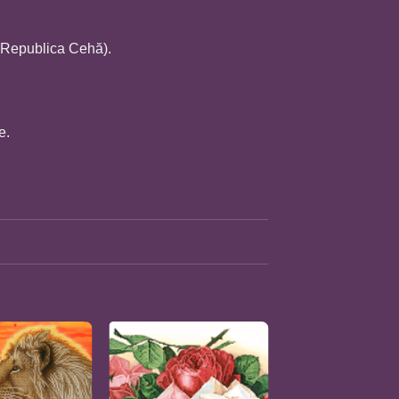
(Republica Cehă).
e.