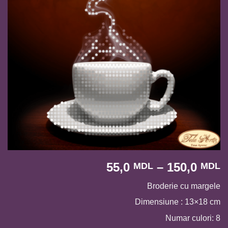
I
55,0
–
150,0
MDL
MDL
d
Broderie cu margele
p
5
Dimensiune : 13×18 cm
p
Numar culori: 8
l