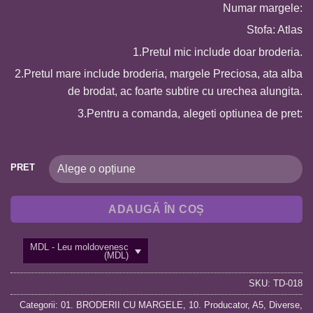
Numar margele:
1
Stofa: Atlas
1.Pretul mic include doar broderia.
2.Pretul mare include broderia, margele Preciosa, ata alba
de brodat, ac foarte subtire cu urechea alungita.
3.Pentru a comanda, alegeti optiunea de pret:
PRET
ADAUGĂ ÎN COȘ
MDL - Leu moldovenesc
(MDL)
SKU:
TD-018
Categorii:
01. BRODERII CU MARGELE
,
10. Producator
,
A5
,
Diverse
,