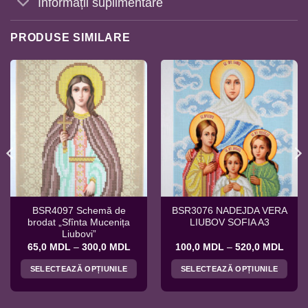
Informații suplimentare
PRODUSE SIMILARE
BSR4097 Schemă de
BSR3076 NADEJDA VERA
brodat „Sfînta Mucenița
LIUBOV SOFIA A3
Liubovi”
val
Interval
Interv
65,0
MDL
–
300,0
MDL
100,0
MDL
–
520,0
MDL
de
de
ri:
prețuri:
prețur
SELECTEAZĂ OPȚIUNILE
SELECTEAZĂ OPȚIUNILE
0 MDL
65,0 MDL
100,
ă
până
până
Acest
Acest
la
la
produs
produs
,0 MDL
300,0 MDL
520,