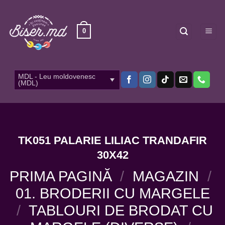
Skip
to
content
0
MDL - Leu moldovenesc
(MDL)
TK051 PALARIE LILIAC TRANDAFIR
30X42
PRIMA PAGINĂ
/
MAGAZIN
/
01. BRODERII CU MARGELE
/
TABLOURI DE BRODAT CU