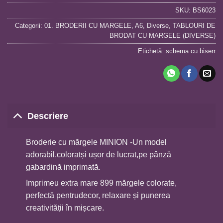
SKU:
BS6023
Categorii:
01. BRODERII CU MARGELE
,
A6
,
Diverse
,
TABLOURI DE
BRODAT CU MARGELE (DIVERSE)
Etichetă:
schema cu biserr
Descriere
Broderie cu mărgele MINION -Un model
adorabil,coloratși ușor de lucrat,pe pânză
gabardină imprimată.
Imprimeu extra mare 899 mărgele colorate,
perfectă pentrudecor, relaxare și punerea
creativității în mișcare.