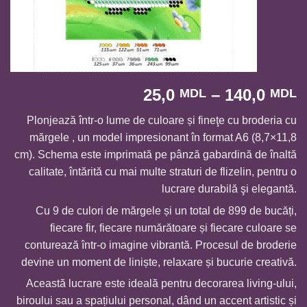
I
25,0
–
140,0
MDL
MDL
d
Plonjează într-o lume de culoare și fineţe cu broderia cu
p
mărgele , un model impresionant în format A6 (8,7×11,8
2
cm). Schema este imprimată pe pânză gabardină de înaltă
p
calitate, întărită cu mai multe straturi de flizelin, pentru o
l
lucrare durabilă şi elegantă.
1
Cu 9 de culori de mărgele și un total de 899 de bucăți,
fiecare fir, fiecare numărătoare și fiecare culoare se
conturează într-o imagine vibrantă. Procesul de broderie
devine un moment de liniște, relaxare și bucurie creativă.
Această lucrare este ideală pentru decorarea living-ului,
biroului sau a spațiului personal, dând un accent artistic și