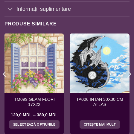
Informații suplimentare
PRODUSE SIMILARE
TM099 GEAM FLORI
TA006 IN IAN 30X30 CM
17X22
ATLAS
rval
Interval
120,0
MDL
–
380,0
MDL
de
uri:
prețuri:
SELECTEAZĂ OPȚIUNILE
CITEȘTE MAI MULT
,0 MDL
120,0 MDL
ă
până
Acest