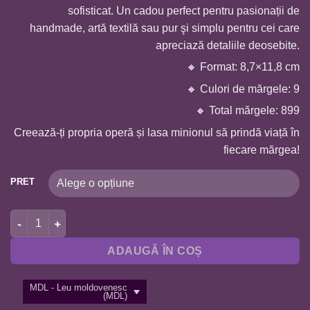
sofisticat. Un cadou perfect pentru pasionații de
handmade, artă textilă sau pur şi simplu pentru cei care
apreciază detaliile deosebite.
🔸 Format: 8,7×11,8 cm
🔸 Culori de mărgele: 9
🔸 Total mărgele: 899
Creează-ți propria operă și lasa minionul să prindă viață în
fiecare mărgea!
PRET
Cantitate BRODERIE CU MARGELE A6-MINION BS6023
ADAUGĂ ÎN COȘ
MDL - Leu moldovenesc
(MDL)