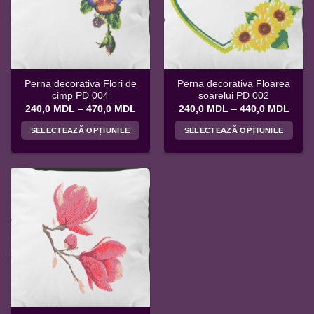
pot
pot
fi
fi
alese
alese
în
în
pagina
pagina
Perna decorativa Flori de
Perna decorativa Floarea
produsului.
produsului.
cimp PD 004
soarelui PD 002
Interval
Interv
240,0
MDL
–
470,0
MDL
240,0
MDL
–
440,0
MDL
de
de
prețuri:
prețur
SELECTEAZĂ OPȚIUNILE
SELECTEAZĂ OPȚIUNILE
240,0 MDL
240,
până
până
Acest
Acest
la
la
produs
produs
470,0 MDL
440,
are
are
mai
mai
multe
multe
variații.
variații.
Opțiunile
Opțiunile
pot
pot
fi
fi
alese
alese
în
în
pagina
pagina