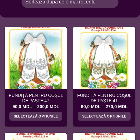
FUNDIȚĂ PENTRU COȘUL
FUNDIȚĂ PENTRU COȘUL
DE PAȘTE 47
DE PAȘTE 41
Interval
Interv
90,0
MDL
–
200,0
MDL
90,0
MDL
–
270,0
MDL
de
de
prețuri:
prețuri
SELECTEAZĂ OPȚIUNILE
SELECTEAZĂ OPȚIUNILE
90,0 MDL
90,0 
până
până
Acest
Acest
la
la
produs
produs
200,0 MDL
270,0
are
are