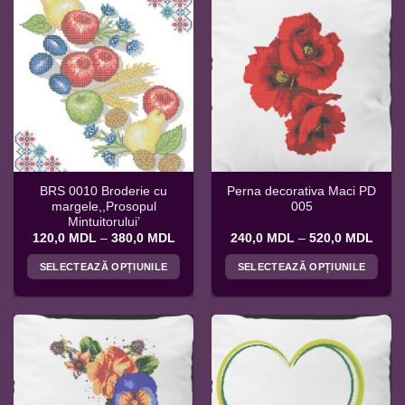
are
mai
multe
variații.
Opțiunile
pot
fi
alese
în
pagina
BRS 0010 Broderie cu
Perna decorativa Maci PD
produsului.
margele,,Prosopul
005
Mintuitorului’
Interval
Interv
120,0
MDL
–
380,0
MDL
240,0
MDL
–
520,0
MDL
de
de
prețuri:
prețur
SELECTEAZĂ OPȚIUNILE
SELECTEAZĂ OPȚIUNILE
120,0 MDL
240,
până
până
Acest
Acest
la
la
produs
produs
380,0 MDL
520,
are
are
mai
mai
multe
multe
variații.
variații.
Opțiunile
Opțiunile