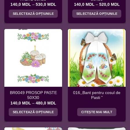
Interval
Interv
140,0
MDL
–
530,0
MDL
140,0
MDL
–
520,0
MDL
de
de
prețuri:
prețur
SELECTEAZĂ OPȚIUNILE
SELECTEAZĂ OPȚIUNILE
140,0 MDL
140,
până
până
Acest
Acest
la
la
produs
produs
530,0 MDL
520,
are
are
mai
mai
multe
multe
variații.
variații.
Opțiunile
Opțiunile
pot
pot
fi
fi
alese
alese
în
în
pagina
pagina
BR0049 PROSOP PASTE
016,,Bant pentru cosul de
produsului.
produsului.
50X30
Pasti ”
Interval
140,0
MDL
–
480,0
MDL
de
prețuri:
SELECTEAZĂ OPȚIUNILE
CITEȘTE MAI MULT
140,0 MDL
până
Acest
la
produs
480,0 MDL