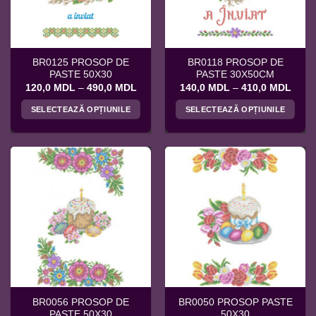
fi
fi
alese
alese
în
în
pagina
pagina
BR0125 PROSOP DE
BR0118 PROSOP DE
produsului.
produsului.
PASTE 50X30
PASTE 30X50CM
Interval
Interv
120,0
MDL
–
490,0
MDL
140,0
MDL
–
410,0
MDL
de
de
prețuri:
prețur
SELECTEAZĂ OPȚIUNILE
SELECTEAZĂ OPȚIUNILE
120,0 MDL
140,
până
până
Acest
Acest
la
la
produs
produs
490,0 MDL
410,
are
are
mai
mai
multe
multe
variații.
variații.
Opțiunile
Opțiunile
pot
pot
fi
fi
alese
alese
în
în
pagina
pagina
BR0056 PROSOP DE
BR0050 PROSOP PASTE
produsului.
produsului.
PASTE 50X30
50X30