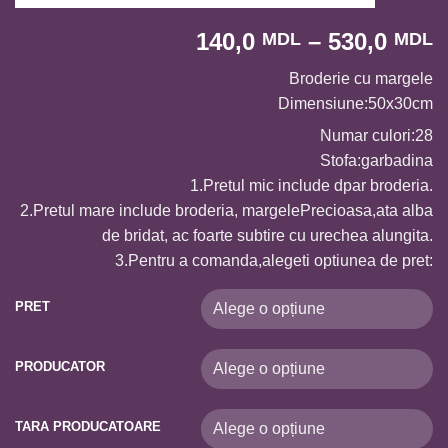
I
140,0
–
530,0
MDL
MDL
d
Broderie cu margele
p
Dimensiune:50x30cm
1
p
Numar culori:28
l
Stofa:garbadina
5
1.Pretul mic include dpar broderia.
2.Pretul mare include broderia, margelePrecioasa,ata alba
de bridat, ac foarte subtire cu urechea alungita.
3.Pentru a comanda,alegeti optiunea de pret:
PRET
PRODUCATOR
TARA PRODUCATOARE