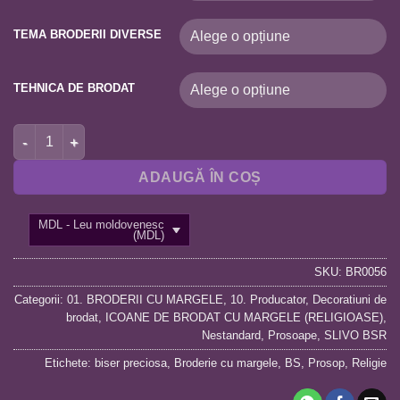
TEMA BRODERII DIVERSE
TEHNICA DE BRODAT
Cantitate BR0056 PROSOP DE PASTE 50X30
ADAUGĂ ÎN COȘ
MDL - Leu moldovenesc
(MDL)
SKU:
BR0056
Categorii:
01. BRODERII CU MARGELE
,
10. Producator
,
Decoratiuni de
brodat
,
ICOANE DE BRODAT CU MARGELE (RELIGIOASE)
,
Nestandard
,
Prosoape
,
SLIVO BSR
Etichete:
biser preciosa
,
Broderie cu margele
,
BS
,
Prosop
,
Religie