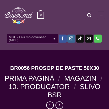
Skip
to
content
0
MDL - Leu moldovenesc
(MDL)
BR0056 PROSOP DE PASTE 50X30
PRIMA PAGINĂ
/
MAGAZIN
/
10. PRODUCATOR
/
SLIVO
BSR