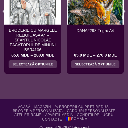
BRODERIE CU MARGELE
DANA2298 Trigru A4
RELIGIOASA A4 –
SFÂNTUL NICOLAE
FĂCĂTORUL DE MINUNI
BSR4106
val
Interval
Interv
65,0
MDL
–
280,0
MDL
65,0
MDL
–
270,0
MDL
de
de
ri:
prețuri:
prețuri
SELECTEAZĂ OPȚIUNILE
SELECTEAZĂ OPȚIUNILE
0 MDL
65,0 MDL
65,0 
ă
până
până
Acest
Acest
la
la
produs
produs
,0 MDL
280,0 MDL
270,0
are
are
mai
mai
multe
multe
variații.
variații.
Opțiunile
Opțiunile
ACASĂ
MAGAZIN
% BRODERII CU PRET REDUS
BRODERIA PERSONALIZATA
CADOURI PERSONALIZATE
pot
pot
ATELIER RAME
APARITII MEDIA
CONDITII DE LUCRU
fi
fi
ROMÂNĂ
CONTACTE
alese
alese
Copyright 2026 ©
biser.md