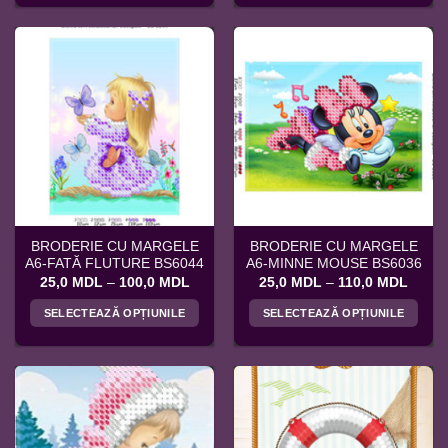
la
la
produs
produs
140,0 MDL
130,0
are
are
mai
mai
multe
multe
variații.
variații.
Opțiunile
Opțiunile
pot
pot
fi
fi
alese
alese
în
în
pagina
pagina
BRODERIE CU MARGELE
BRODERIE CU MARGELE
produsului.
produsului.
A6-FATĂ FLUTURE BS6044
A6-MINNE MOUSE BS6036
Interval
Interv
25,0
MDL
–
100,0
MDL
25,0
MDL
–
110,0
MDL
de
de
prețuri:
prețuri
SELECTEAZĂ OPȚIUNILE
SELECTEAZĂ OPȚIUNILE
25,0 MDL
25,0 
până
până
Acest
Acest
la
la
produs
produs
100,0 MDL
110,0
are
are
mai
mai
multe
multe
variații.
variații.