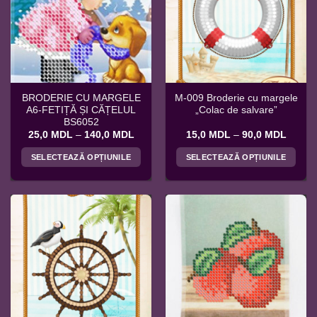
Opțiunile
Opțiunile
pot
pot
fi
fi
alese
alese
în
în
pagina
pagina
BRODERIE CU MARGELE
M-009 Broderie cu margele
produsului.
produsului.
A6-FETIȚĂ ȘI CĂȚELUL
„Colac de salvare”
BS6052
Interval
Interva
25,0
MDL
–
140,0
MDL
15,0
MDL
–
90,0
MDL
de
de
prețuri:
prețuri
SELECTEAZĂ OPȚIUNILE
SELECTEAZĂ OPȚIUNILE
25,0 MDL
15,0 
până
până
Acest
Acest
la
la
produs
produs
140,0 MDL
90,0 
are
are
mai
mai
multe
multe
variații.
variații.
Opțiunile
Opțiunile
pot
pot
fi
fi
alese
alese