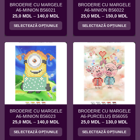
BRODERIE CU MARGELE
BRODERIE CU MARGELE
A6-MINION BS6021
A6-MINION BS6022
Interval
Interv
25,0
MDL
–
140,0
MDL
25,0
MDL
–
150,0
MDL
de
de
prețuri:
prețuri
SELECTEAZĂ OPȚIUNILE
SELECTEAZĂ OPȚIUNILE
25,0 MDL
25,0 
până
până
Acest
Acest
la
la
produs
produs
140,0 MDL
150,0
are
are
mai
mai
multe
multe
variații.
variații.
Opțiunile
Opțiunile
pot
pot
fi
fi
alese
alese
în
în
pagina
pagina
BRODERIE CU MARGELE
BRODERIE CU MARGELE
produsului.
produsului.
A6-MINION BS6023
A6-PURCELUȘ BS6055
Interval
Interv
25,0
MDL
–
140,0
MDL
25,0
MDL
–
130,0
MDL
de
de
prețuri:
prețuri
SELECTEAZĂ OPȚIUNILE
SELECTEAZĂ OPȚIUNILE
25,0 MDL
25,0 
până
până
Acest
Acest