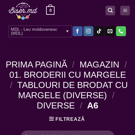
Skip
0
to
content
MDL - Leu moldovenesc
(MDL)
PRIMA PAGINĂ
/
MAGAZIN
/
01. BRODERII CU MARGELE
/
TABLOURI DE BRODAT CU
MARGELE (DIVERSE)
/
DIVERSE
/
A6
FILTREAZĂ