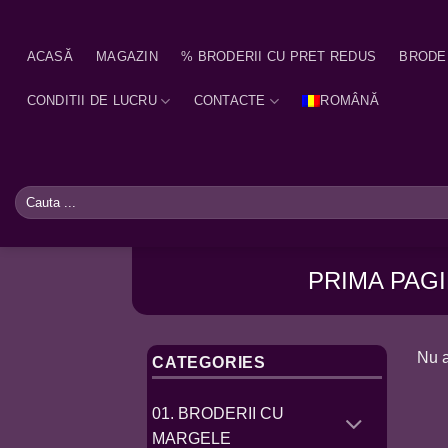
Skip
to
ACASĂ
MAGAZIN
% BRODERII CU PRET REDUS
BRODE
content
CONDITII DE LUCRU
CONTACTE
ROMÂNĂ
Caută
după:
PRIMA PAG
Nu a
CATEGORIES
01. BRODERII CU
MARGELE