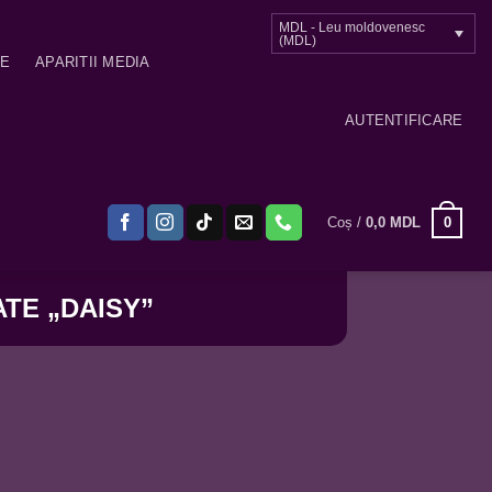
MDL - Leu moldovenesc
(MDL)
ME
APARITII MEDIA
AUTENTIFICARE
0
Coș /
0,0
MDL
TE „DAISY”