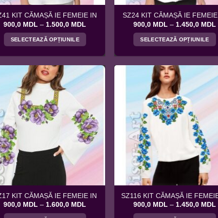
Z41 KIT CĂMAȘĂ IE FEMEIE IN
SZ24 KIT CĂMAȘĂ IE FEMEIE
Interval
900,0
MDL
–
1.500,0
MDL
900,0
MDL
–
1.450,0
MDL
de
prețuri:
SELECTEAZĂ OPȚIUNILE
SELECTEAZĂ OPȚIUNILE
900,0 MDL
până
Acest
Acest
la
produs
produs
1.500,0 MDL
are
are
mai
mai
multe
multe
variații.
variații.
Opțiunile
Opțiunile
pot
pot
fi
fi
alese
alese
în
în
pagina
pagina
produsului.
produsului.
Z17 KIT CĂMAȘĂ IE FEMEIE IN
SZ116 KIT CĂMAȘĂ IE FEMEIE
Interval
900,0
MDL
–
1.600,0
MDL
900,0
MDL
–
1.450,0
MDL
de
prețuri: