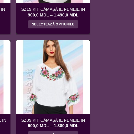
 IN
SZ19 KIT CĂMAȘĂ IE FEMEIE IN
Interval
Interval
900,0
MDL
–
1.490,0
MDL
de
de
prețuri:
prețuri:
SELECTEAZĂ OPȚIUNILE
900,0 MDL
900,0 MDL
până
până
Acest
la
la
produs
1.450,0 MDL
1.490,0 MDL
are
mai
multe
variații.
Opțiunile
pot
fi
alese
în
pagina
produsului.
 IN
SZ09 KIT CĂMAȘĂ IE FEMEIE IN
Interval
Interval
900,0
MDL
–
1.360,0
MDL
de
de
prețuri:
prețuri: