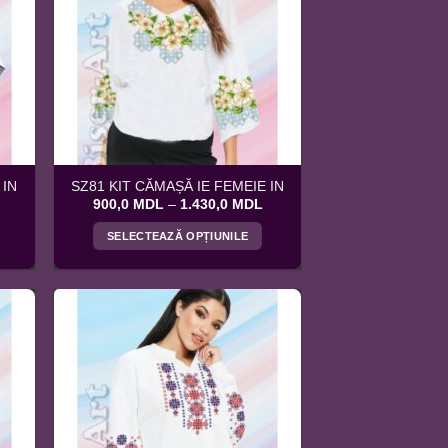
 IN
SZ81 KIT CĂMAȘĂ IE FEMEIE IN
Interval
Interval
900,0
MDL
–
1.430,0
MDL
de
de
prețuri:
prețuri:
SELECTEAZĂ OPȚIUNILE
900,0 MDL
900,0 MDL
până
până
Acest
la
la
produs
1.240,0 MDL
1.430,0 MDL
are
mai
multe
variații.
Opțiunile
pot
fi