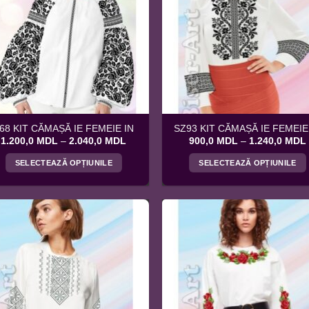
68 KIT CĂMAȘĂ IE FEMEIE IN
SZ93 KIT CĂMAȘĂ IE FEMEIE
Interval
1.200,0
MDL
–
2.040,0
MDL
900,0
MDL
–
1.240,0
MDL
de
prețuri:
SELECTEAZĂ OPȚIUNILE
SELECTEAZĂ OPȚIUNILE
1.200,0 MDL
până
Acest
Acest
la
produs
produs
2.040,0 MDL
are
are
mai
mai
multe
multe
variații.
variații.
Opțiunile
Opțiunile
pot
pot
fi
fi