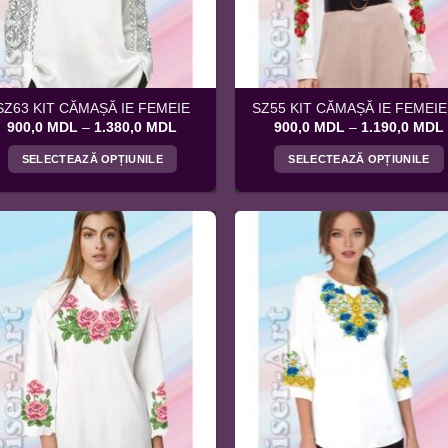
alese
alese
în
în
pagina
pagina
produsului.
produsului.
SZ63 KIT CĂMAȘĂ IE FEMEIE
SZ55 KIT CĂMAȘĂ IE FEMEIE
Interval
900,0
MDL
–
1.380,0
MDL
900,0
MDL
–
1.190,0
MDL
de
prețuri:
SELECTEAZĂ OPȚIUNILE
SELECTEAZĂ OPȚIUNILE
900,0 MDL
până
Acest
Acest
la
produs
produs
1.380,0 MDL
are
are
mai
mai
multe
multe
variații.
variații.
Opțiunile
Opțiunile
pot
pot
fi
fi
alese
alese
în
în
pagina
pagina
produsului.
produsului.