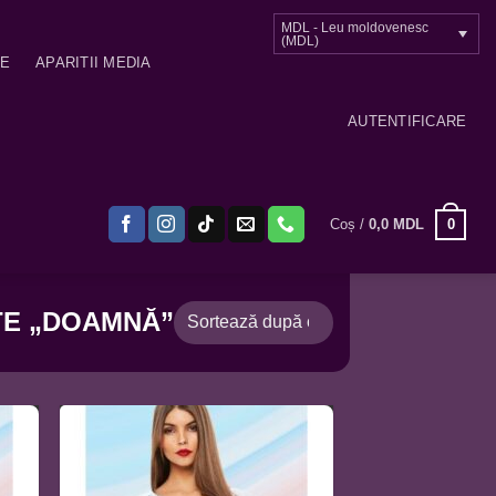
MDL - Leu moldovenesc
(MDL)
ME
APARITII MEDIA
AUTENTIFICARE
0
Coș /
0,0
MDL
TE „DOAMNĂ”