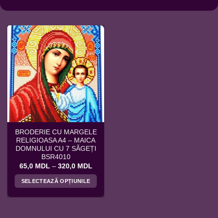
BRODERIE CU MARGELE
RELIGIOASA A4 – MAICA
DOMNULUI CU 7 SĂGEȚI
BSR4010
Interval
65,0
MDL
–
320,0
MDL
de
prețuri:
SELECTEAZĂ OPȚIUNILE
65,0 MDL
până
Acest
la
produs
320,0 MDL
are