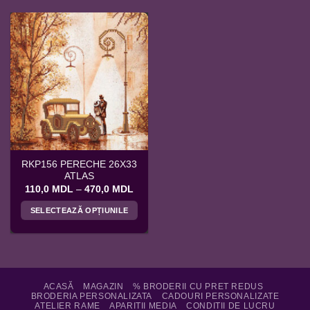
RKP156 PERECHE 26X33
ATLAS
Interval
110,0
MDL
–
470,0
MDL
de
prețuri:
SELECTEAZĂ OPȚIUNILE
110,0 MDL
până
Acest
la
produs
470,0 MDL
are
mai
multe
ACASĂ
MAGAZIN
% BRODERII CU PRET REDUS
BRODERIA PERSONALIZATA
CADOURI PERSONALIZATE
variații.
ATELIER RAME
APARITII MEDIA
CONDITII DE LUCRU