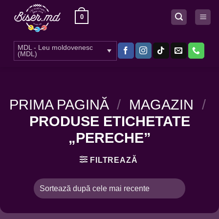
Skip
0
to
content
MDL - Leu moldovenesc
(MDL)
PRIMA PAGINĂ
/
MAGAZIN
/
PRODUSE ETICHETATE
„PERECHE”
FILTREAZĂ