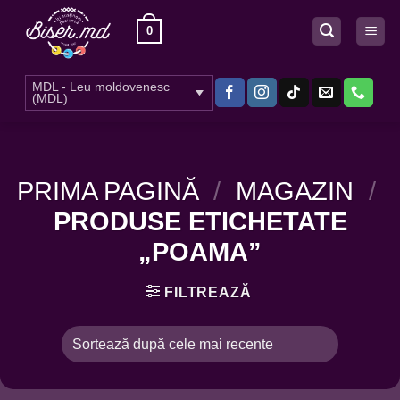
Skip
0
to
content
MDL - Leu moldovenesc
(MDL)
PRIMA PAGINĂ
/
MAGAZIN
/
PRODUSE ETICHETATE
„POAMA”
FILTREAZĂ