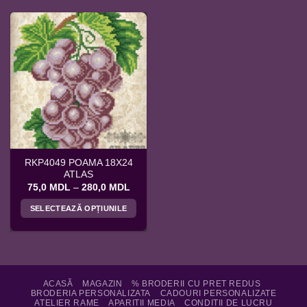
RKP4049 POAMA 18X24
ATLAS
Interval
75,0
MDL
–
280,0
MDL
de
prețuri:
SELECTEAZĂ OPȚIUNILE
75,0 MDL
până
Acest
la
produs
280,0 MDL
are
mai
multe
ACASĂ
MAGAZIN
% BRODERII CU PRET REDUS
BRODERIA PERSONALIZATA
CADOURI PERSONALIZATE
variații.
ATELIER RAME
APARITII MEDIA
CONDITII DE LUCRU