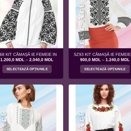
68 KIT CĂMAȘĂ IE FEMEIE IN
SZ93 KIT CĂMAȘĂ IE FEMEIE
Interval
1.200,0
MDL
–
2.040,0
MDL
900,0
MDL
–
1.240,0
MDL
de
prețuri:
SELECTEAZĂ OPȚIUNILE
SELECTEAZĂ OPȚIUNILE
1.200,0 MDL
până
Acest
Acest
la
produs
produs
2.040,0 MDL
are
are
mai
mai
multe
multe
variații.
variații.
Opțiunile
Opțiunile
pot
pot
fi
fi