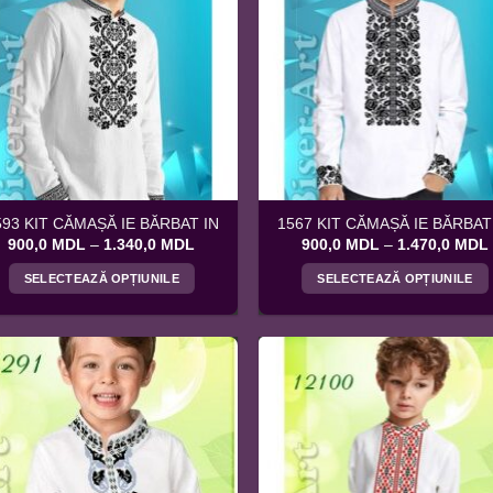
variații.
variații.
Opțiunile
Opțiunile
pot
pot
fi
fi
alese
alese
în
în
pagina
pagina
produsului.
produsului.
593 KIT CĂMAȘĂ IE BĂRBAT IN
1567 KIT CĂMAȘĂ IE BĂRBAT
Interval
900,0
MDL
–
1.340,0
MDL
900,0
MDL
–
1.470,0
MDL
de
prețuri:
SELECTEAZĂ OPȚIUNILE
SELECTEAZĂ OPȚIUNILE
900,0 MDL
până
Acest
Acest
la
produs
produs
1.340,0 MDL
are
are
mai
mai
multe
multe
variații.
variații.
Opțiunile
Opțiunile
pot
pot
fi
fi