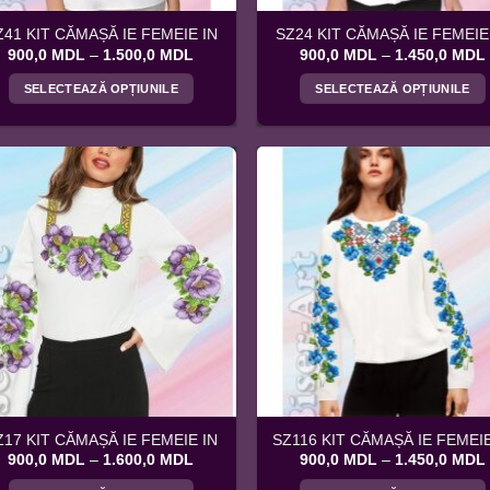
Z41 KIT CĂMAȘĂ IE FEMEIE IN
SZ24 KIT CĂMAȘĂ IE FEMEIE
Interval
900,0
MDL
–
1.500,0
MDL
900,0
MDL
–
1.450,0
MDL
de
prețuri:
SELECTEAZĂ OPȚIUNILE
SELECTEAZĂ OPȚIUNILE
900,0 MDL
până
Acest
Acest
la
produs
produs
1.500,0 MDL
are
are
mai
mai
multe
multe
variații.
variații.
Opțiunile
Opțiunile
pot
pot
fi
fi
alese
alese
în
în
pagina
pagina
produsului.
produsului.
Z17 KIT CĂMAȘĂ IE FEMEIE IN
SZ116 KIT CĂMAȘĂ IE FEMEIE
Interval
900,0
MDL
–
1.600,0
MDL
900,0
MDL
–
1.450,0
MDL
de
prețuri: