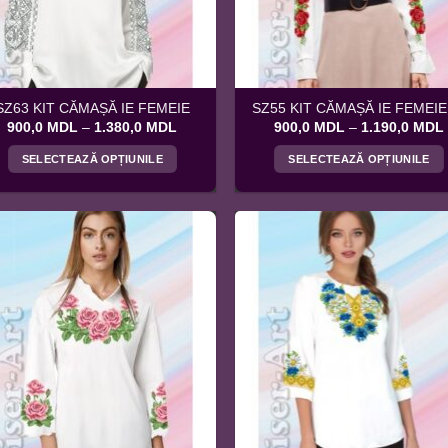
alese
alese
în
în
pagina
pagina
produsului.
produsului.
SZ63 KIT CĂMAȘĂ IE FEMEIE
SZ55 KIT CĂMAȘĂ IE FEMEIE
Interval
900,0
MDL
–
1.380,0
MDL
900,0
MDL
–
1.190,0
MDL
de
prețuri:
SELECTEAZĂ OPȚIUNILE
SELECTEAZĂ OPȚIUNILE
900,0 MDL
până
Acest
Acest
la
produs
produs
1.380,0 MDL
are
are
mai
mai
multe
multe
variații.
variații.
Opțiunile
Opțiunile
pot
pot
fi
fi
alese
alese
în
în
pagina
pagina
produsului.
produsului.