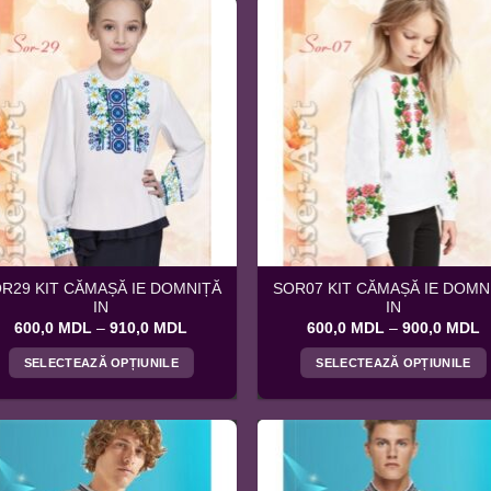
are
are
mai
mai
multe
multe
variații.
variații.
Opțiunile
Opțiunile
pot
pot
fi
fi
alese
alese
în
în
pagina
pagina
produsului.
produsului.
R29 KIT CĂMAȘĂ IE DOMNIȚĂ
SOR07 KIT CĂMAȘĂ IE DOMN
IN
IN
Interval
I
600,0
MDL
–
910,0
MDL
600,0
MDL
–
900,0
MDL
de
d
prețuri:
p
SELECTEAZĂ OPȚIUNILE
SELECTEAZĂ OPȚIUNILE
600,0 MDL
6
până
p
Acest
Acest
la
la
produs
produs
910,0 MDL
9
are
are
mai
mai
multe
multe