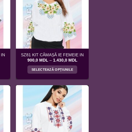
 IN
SZ81 KIT CĂMAȘĂ IE FEMEIE IN
Interval
Interval
900,0
MDL
–
1.430,0
MDL
de
de
prețuri:
prețuri:
SELECTEAZĂ OPȚIUNILE
900,0 MDL
900,0 MDL
până
până
Acest
la
la
produs
1.240,0 MDL
1.430,0 MDL
are
mai
multe
variații.
Opțiunile
pot
fi