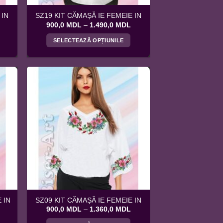
 IN
SZ19 KIT CĂMAȘĂ IE FEMEIE IN
Interval
Interval
900,0
MDL
–
1.490,0
MDL
de
de
prețuri:
prețuri:
SELECTEAZĂ OPȚIUNILE
900,0 MDL
900,0 MDL
până
până
Acest
la
la
produs
1.450,0 MDL
1.490,0 MDL
are
mai
multe
variații.
Opțiunile
pot
fi
alese
în
pagina
produsului.
 IN
SZ09 KIT CĂMAȘĂ IE FEMEIE IN
Interval
Interval
900,0
MDL
–
1.360,0
MDL
de
de
prețuri:
prețuri: