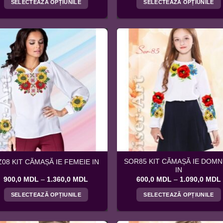
SELECTEAZĂ OPȚIUNILE
SELECTEAZĂ OPȚIUNILE
900,0 MDL
până
Acest
Acest
la
produs
produs
1.600,0 MDL
are
are
mai
mai
multe
multe
variații.
variații.
Opțiunile
Opțiunile
pot
pot
fi
fi
alese
alese
în
în
pagina
pagina
produsului.
produsului.
SOR85 KIT CĂMAȘĂ IE DOMN
Z08 KIT CĂMAȘĂ IE FEMEIE IN
IN
Interval
900,0
MDL
–
1.360,0
MDL
600,0
MDL
–
1.090,0
MDL
de
prețuri:
SELECTEAZĂ OPȚIUNILE
SELECTEAZĂ OPȚIUNILE
900,0 MDL
până
Acest
Acest
la
produs
produs
1.360,0 MDL