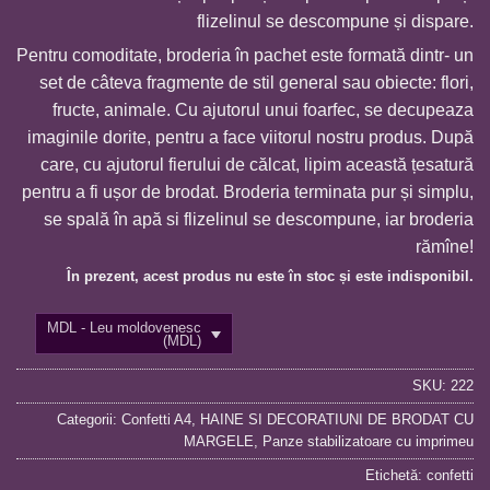
l
flizelinul se descompune și dispare.
1
Pentru comoditate, broderia în pachet este formată dintr- un
set de câteva fragmente de stil general sau obiecte: flori,
fructe, animale. Cu ajutorul unui foarfec, se decupeaza
imaginile dorite, pentru a face viitorul nostru produs. După
care, cu ajutorul fierului de călcat, lipim această țesatură
pentru a fi ușor de brodat. Broderia terminata pur și simplu,
se spală în apă si flizelinul se descompune, iar broderia
rămîne!
În prezent, acest produs nu este în stoc și este indisponibil.
MDL - Leu moldovenesc
(MDL)
SKU:
222
Categorii:
Confetti A4
,
HAINE SI DECORATIUNI DE BRODAT CU
MARGELE
,
Panze stabilizatoare cu imprimeu
Etichetă:
confetti