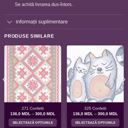
Se achită livrarea dus-întors.
Informații suplimentare
PRODUSE SIMILARE
271 Confetti
325 Confetti
rval
Interval
Interv
136,0
MDL
–
300,0
MDL
136,0
MDL
–
300,0
MDL
de
de
uri:
prețuri:
prețur
SELECTEAZĂ OPȚIUNILE
SELECTEAZĂ OPȚIUNILE
,0 MDL
136,0 MDL
136,