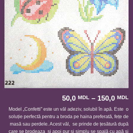
I
50,0
–
150,0
MDL
MDL
d
Model „Confetti” este un văl adeziv, solubil în apă. Este o
p
soluție perfectă pentru a broda pe haina preferată, fețe de
5
masă sau perdele. Acest văl, se prinde de țesătură după
p
care se brodeaza și apoi pur și simplu se spală cu apă și