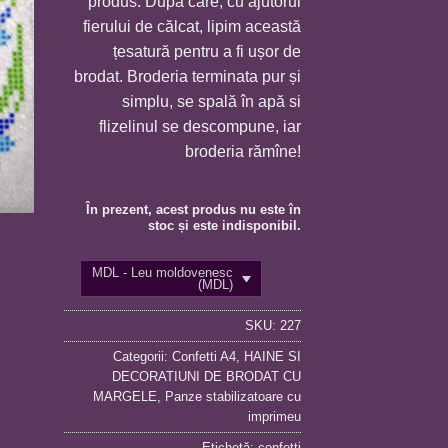
produs. După care, cu ajutorul
fierului de călcat, lipim această
țesatură pentru a fi ușor de
brodat. Broderia terminata pur și
simplu, se spală în apă si
flizelinul se descompune, iar
broderia rămîne!
În prezent, acest produs nu este în
stoc și este indisponibil.
MDL - Leu moldovenesc
(MDL)
SKU:
227
Categorii:
Confetti A4
,
HAINE SI
DECORATIUNI DE BRODAT CU
MARGELE
,
Panze stabilizatoare cu
imprimeu
Etichetă:
confetti