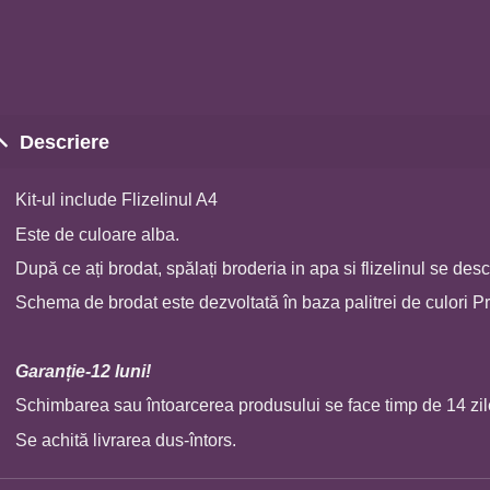
Descriere
Kit-ul include Flizelinul A4
Este de culoare alba.
După ce ați brodat, spălați broderia in apa si flizelinul se d
Schema de brodat este dezvoltată în baza palitrei de culori P
Garan
ț
ie-12 luni!
Schimbarea sau întoarcerea produsului se face timp de 14 zil
Se achită livrarea dus-întors.