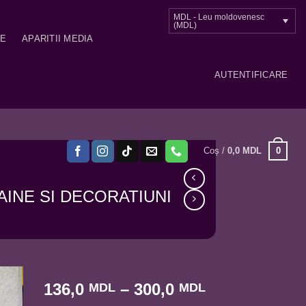
MDL - Leu moldovenesc
(MDL)
ME
APARITII MEDIA
AUTENTIFICARE
0
Coș /
0,0
MDL
AINE SI DECORATIUNI
Interval
136,0
–
300,0
MDL
MDL
de