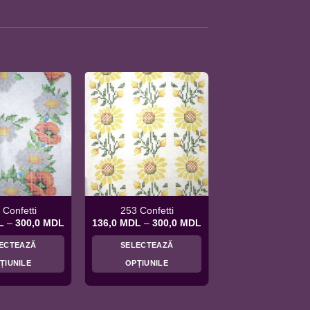
 Confetti
253 Confetti
Interval
Interval
L
–
300,0
MDL
136,0
MDL
–
300,0
MDL
de
de
prețuri:
prețuri:
ECTEAZĂ
SELECTEAZĂ
136,0 MDL
136,0 MDL
până
până
ȚIUNILE
OPȚIUNILE
la
la
300,0 MDL
300,0 MDL
Acest
Acest
produs
produs
are
are