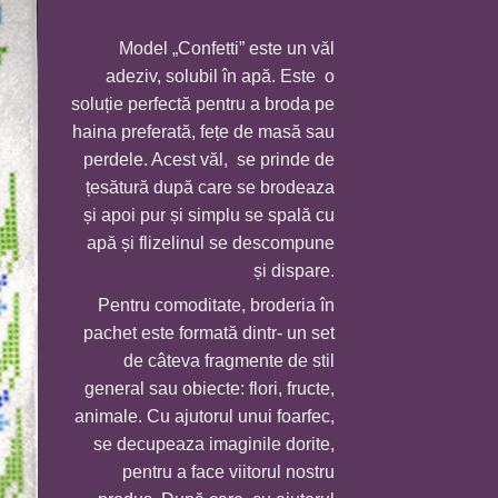
prețuri:
136,0 MDL
Model „Confetti” este un văl
până
adeziv, solubil în apă. Este o
la
soluție perfectă pentru a broda pe
300,0 MDL
haina preferată, fețe de masă sau
perdele. Acest văl, se prinde de
țesătură după care se brodeaza
și apoi pur și simplu se spală cu
apă și flizelinul se descompune
și dispare.
Pentru comoditate, broderia în
pachet este formată dintr- un set
de câteva fragmente de stil
general sau obiecte: flori, fructe,
animale. Cu ajutorul unui foarfec,
se decupeaza imaginile dorite,
pentru a face viitorul nostru