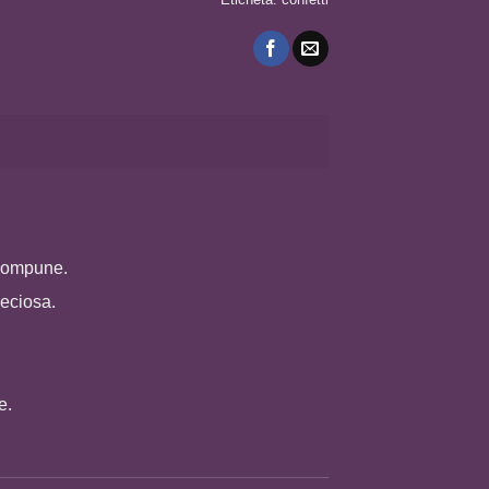
escompune.
reciosa.
e.