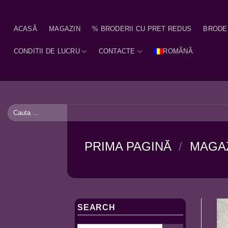
Skip
to
ACASĂ
MAGAZIN
% BRODERII CU PRET REDUS
BRODE
content
CONDITII DE LUCRU
CONTACTE
ROMÂNĂ
Caută
după:
PRIMA PAGINĂ
/
MAGA
SEARCH