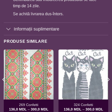
timp de 14 zile.
Se achită livrarea dus-întors.
Informații suplimentare
PRODUSE SIMILARE
269 Confetti
324 Confetti
val
Interval
Interv
136,0
MDL
–
300,0
MDL
136,0
MDL
–
300,0
MDL