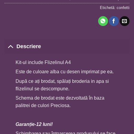
Etichetă:
confetti
Descriere
Kit-ul include Flizelinul A4
Este de culoare alba cu desen imprimat pe ea.
După ce ați brodat, spălați broderia in apa si
flizelinul se descompune.
Schema de brodat este dezvoltată în baza
palitrei de culori Preciosa.
Garan
ț
ie-12 luni!
Schimbarea sau întoarcerea produsului se face