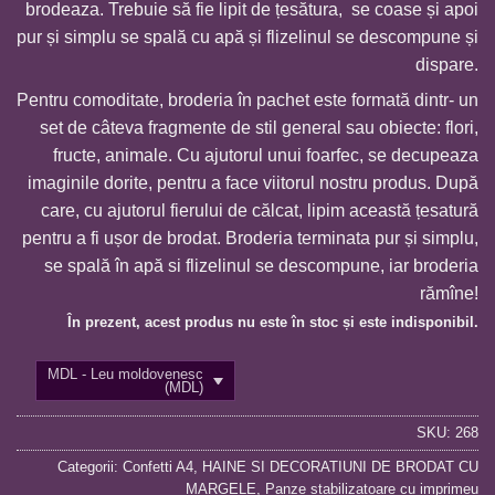
brodeaza. Trebuie să fie lipit de țesătura, se coase și apoi
3
pur și simplu se spală cu apă și flizelinul se descompune și
dispare.
Pentru comoditate, broderia în pachet este formată dintr- un
set de câteva fragmente de stil general sau obiecte: flori,
fructe, animale. Cu ajutorul unui foarfec, se decupeaza
imaginile dorite, pentru a face viitorul nostru produs. După
care, cu ajutorul fierului de călcat, lipim această țesatură
pentru a fi ușor de brodat. Broderia terminata pur și simplu,
se spală în apă si flizelinul se descompune, iar broderia
rămîne!
În prezent, acest produs nu este în stoc și este indisponibil.
MDL - Leu moldovenesc
(MDL)
SKU:
268
Categorii:
Confetti A4
,
HAINE SI DECORATIUNI DE BRODAT CU
MARGELE
,
Panze stabilizatoare cu imprimeu