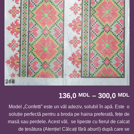
I
136,0
–
300,0
MDL
MDL
d
Model „Confetti” este un văl adeziv, solubil în apă. Este o
p
soluție perfectă pentru a broda pe haina preferată, fețe de
1
masă sau perdele. Acest văl, se lipeste cu fierul de calcat
p
de țesătura (Atenție! Călcați fără aburi!) după care se
l