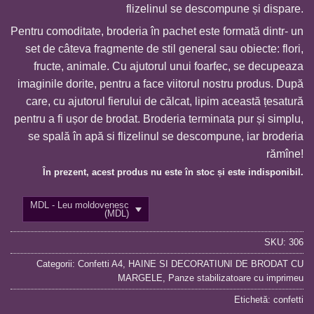
flizelinul se descompune și dispare.
1
Pentru comoditate, broderia în pachet este formată dintr- un
set de câteva fragmente de stil general sau obiecte: flori,
fructe, animale. Cu ajutorul unui foarfec, se decupeaza
imaginile dorite, pentru a face viitorul nostru produs. După
care, cu ajutorul fierului de călcat, lipim această țesatură
pentru a fi ușor de brodat. Broderia terminata pur și simplu,
se spală în apă si flizelinul se descompune, iar broderia
rămîne!
În prezent, acest produs nu este în stoc și este indisponibil.
MDL - Leu moldovenesc
(MDL)
SKU:
306
Categorii:
Confetti A4
,
HAINE SI DECORATIUNI DE BRODAT CU
MARGELE
,
Panze stabilizatoare cu imprimeu
Etichetă:
confetti