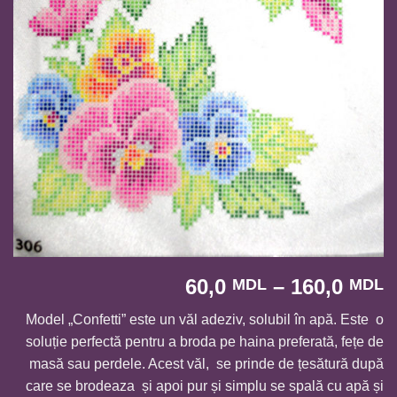
I
60,0
–
160,0
MDL
MDL
d
Model „Confetti” este un văl adeziv, solubil în apă. Este o
p
soluție perfectă pentru a broda pe haina preferată, fețe de
6
masă sau perdele. Acest văl, se prinde de țesătură după
p
care se brodeaza și apoi pur și simplu se spală cu apă și
l