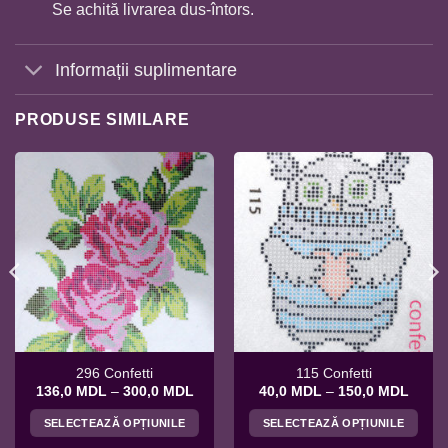
Se achită livrarea dus-întors.
Informații suplimentare
PRODUSE SIMILARE
296 Confetti
115 Confetti
rval
Interval
Interv
136,0
MDL
–
300,0
MDL
40,0
MDL
–
150,0
MDL
de
de
uri:
prețuri:
prețuri
SELECTEAZĂ OPȚIUNILE
SELECTEAZĂ OPȚIUNILE
,0 MDL
136,0 MDL
40,0 
ă
până
până
Acest
Acest