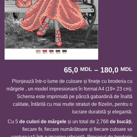
I
65,0
–
180,0
MDL
MDL
d
Plonjează într-o lume de culoare și fineţe cu broderia cu
p
mărgele , un model impresionant în format A4 (19× 23 cm).
6
Schema este imprimată pe pânză gabardină de înaltă
p
calitate, întărită cu mai multe straturi de flizelin, pentru o
l
lucrare durabilă şi elegantă.
1
Cu 5
de culori de mărgele
și un total de 2,768
de bucăți
,
fiecare fir, fiecare numărătoare și fiecare culoare se
conturează într-o imagine vibrantă. Procesul de broderie