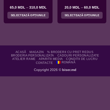
Interval
Interva
65,0
MDL
–
310,0
MDL
20,0
MDL
–
60,0
MDL
de
de
prețuri:
prețuri
SELECTEAZĂ OPȚIUNILE
SELECTEAZĂ OPȚIUNILE
65,0 MDL
20,0 
până
până
Acest
Acest
la
la
produs
produs
310,0 MDL
60,0 
are
are
mai
mai
multe
multe
variații.
variații.
Opțiunile
Opțiunile
ACASĂ
MAGAZIN
% BRODERII CU PRET REDUS
BRODERIA PERSONALIZATA
CADOURI PERSONALIZATE
pot
pot
ATELIER RAME
APARITII MEDIA
CONDITII DE LUCRU
fi
fi
ROMÂNĂ
CONTACTE
alese
alese
Copyright 2026 ©
biser.md
în
în
pagina
pagina
produsului.
produsului.