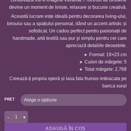
devine un moment de liniște, relaxare și bucurie creativă.
Această lucrare este ideală pentru decorarea living-ului,
biroului sau a spațiului personal, dând un accent artistic și
sofisticat. Un cadou perfect pentru pasionații de
handmade, artă textilă sau pur şi simplu pentru cei care
apreciază detaliile deosebite.
🔸 Format: 19×23 cm
🔸 Culori de mărgele: 5
🔸 Total mărgele: 2,768
Creează-ți propria operă și lasa fata frumos imbracata pe
banca sura!
PRET
Cantitate BRODERIE CU MARGELE A4- FATA INTR-O ROCHIE R
ADAUGĂ ÎN COȘ