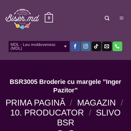
Skip
to
content
0
MDL - Leu moldovenesc
(MDL)
BSR3005 Broderie cu margele ”Inger
Pazitor”
PRIMA PAGINĂ
/
MAGAZIN
/
10. PRODUCATOR
/
SLIVO
BSR