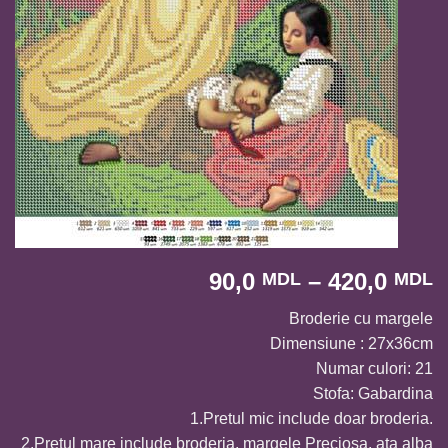
I
90,0
–
420,0
MDL
MDL
d
Broderie cu margele
p
Dimensiune : 27x36cm
9
Numar culori: 21
p
Stofa: Gabardina
l
1.Pretul mic include doar broderia.
4
2.Pretul mare include broderia, margele Preciosa, ata alba