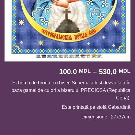
I
100,0
–
530,0
MDL
MDL
d
Schemă de brodat cu biser. Schema a fost dezvoltată în
p
baza gamei de culori a biserului PRECIOSA (Republica
1
Cehă).
p
l
Este printată pe stofă Gabardină
5
Dimensiune : 27x37cm