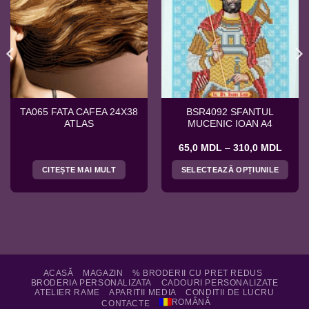
TA065 FATA CAFEA 24X38
BSR4092 SFANTUL
ATLAS
MUCENIC IOAN A4
Interv
65,0
MDL
–
310,0
MDL
de
prețuri
CITEȘTE MAI MULT
SELECTEAZĂ OPȚIUNILE
65,0 
până
Acest
la
produs
310,0
are
mai
multe
variații.
Opțiunile
ACASĂ
MAGAZIN
% BRODERII CU PRET REDUS
BRODERIA PERSONALIZATA
CADOURI PERSONALIZATE
pot
ATELIER RAME
APARITII MEDIA
CONDITII DE LUCRU
fi
ROMÂNĂ
CONTACTE