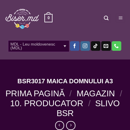
Skip
to
content
0
MDL - Leu moldovenesc
(MDL)
BSR3017 MAICA DOMNULUI A3
PRIMA PAGINĂ
/
MAGAZIN
/
10. PRODUCATOR
/
SLIVO
BSR