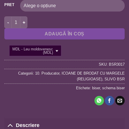
PRET
Cantitate BSR3017 MAICA DOMNULUI A3
ADAUGĂ ÎN COȘ
MDL - Leu moldovenesc
(MDL)
SKU:
BSR3017
Categorii:
10. Producator
,
ICOANE DE BRODAT CU MARGELE
(RELIGIOASE)
,
SLIVO BSR
Etichete:
biser
,
schema biser
Descriere