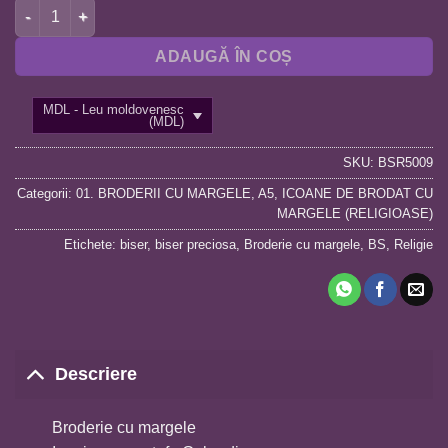
Cantitate BSR5009 SFANTA VERONICA A5
ADAUGĂ ÎN COȘ
MDL - Leu moldovenesc
(MDL)
SKU:
BSR5009
Categorii:
01. BRODERII CU MARGELE
,
A5
,
ICOANE DE BRODAT CU
MARGELE (RELIGIOASE)
Etichete:
biser
,
biser preciosa
,
Broderie cu margele
,
BS
,
Religie
Descriere
Broderie cu margele