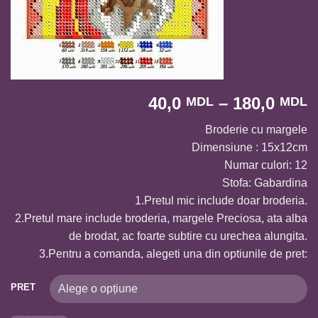
I
40,0
–
180,0
MDL
MDL
d
Broderie cu margele
p
Dimensiune : 15x12cm
4
Numar culori: 12
p
Stofa: Gabardina
l
1.Pretul mic include doar broderia.
1
2.Pretul mare include broderia, margele Preciosa, ata alba
de brodat, ac foarte subtire cu urechea alungita.
3.Pentru a comanda, alegeti una din optiunile de pret:
PRET