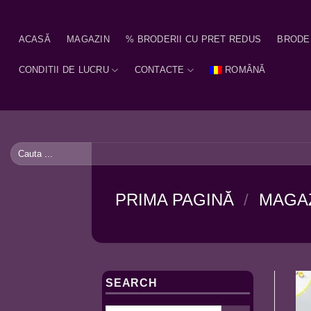
Skip
to
ACASĂ
MAGAZIN
% BRODERII CU PRET REDUS
BRODE
content
CONDITII DE LUCRU
CONTACTE
ROMÂNĂ
Caută
după:
PRIMA PAGINĂ
/
MAGA
SEARCH