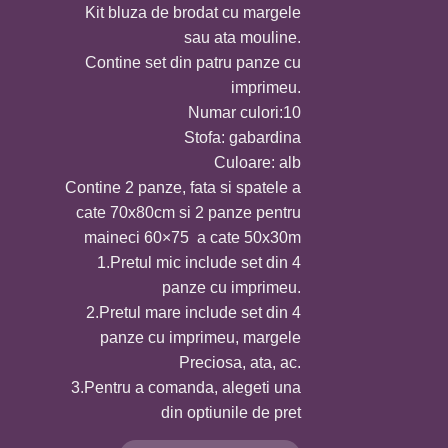
Kit bluza de brodat cu margele
prețuri:
sau ata mouline.
450,0 MDL
Contine set din patru panze cu
până
imprimeu.
la
Numar culori:10
755,0 MDL
Stofa: gabardina
Culoare: alb
Contine 2 panze, fata si spatele a
cate 70x80cm si 2 panze pentru
maineci 60×75 a cate 50x30m
1.Pretul mic include set din 4
panze cu imprimeu.
2.Pretul mare include set din 4
panze cu imprimeu, margele
Preciosa, ata, ac.
3.Pentru a comanda, alegeti una
din optiunile de pret