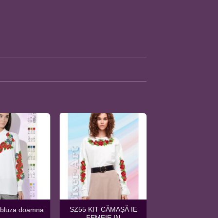
SZ55 KIT CĂMAȘĂ IE
t bluza doamna
FEMEIE IN