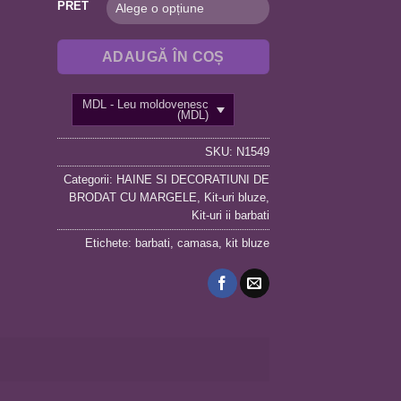
PRET
ADAUGĂ ÎN COȘ
MDL - Leu moldovenesc
(MDL)
SKU:
N1549
Categorii:
HAINE SI DECORATIUNI DE
BRODAT CU MARGELE
,
Kit-uri bluze
,
Kit-uri ii barbati
Etichete:
barbati
,
camasa
,
kit bluze