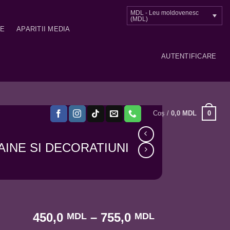
MDL - Leu moldovenesc
(MDL)
ME
APARITII MEDIA
AUTENTIFICARE
0
Coș /
0,0
MDL
AINE SI DECORATIUNI
Interval
450,0
–
755,0
MDL
MDL
de