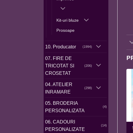
Kit-uri bluze
Prosoape
10. Producator
(1994)
P
07. FIRE DE
TRICOTAT SI
(206)
CROSETAT
04. ATELIER
(298)
INRAMARE
05. BRODERIA
(4)
PERSONALIZATA
06. CADOURI
(14)
12100 KIT CĂMAȘĂ IE
N1539 ,,Camasa pentru
PERSONALIZATE
BĂIAT IN
barbati ”