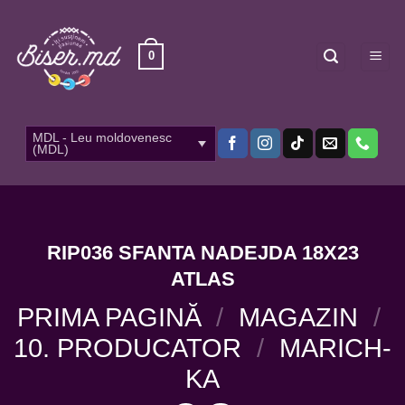
Skip
to
content
0
MDL - Leu moldovenesc
(MDL)
RIP036 SFANTA NADEJDA 18X23
ATLAS
PRIMA PAGINĂ
/
MAGAZIN
/
10. PRODUCATOR
/
MARICH-
KA