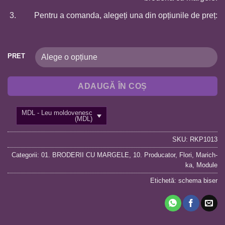
Pentru a comanda, alegeți una din opțiunile de preț:
PRET
ADAUGĂ ÎN COȘ
MDL - Leu moldovenesc
(MDL)
SKU:
RKP1013
Categorii:
01. BRODERII CU MARGELE
,
10. Producator
,
Flori
,
Marich-
ka
,
Module
Etichetă:
schema biser