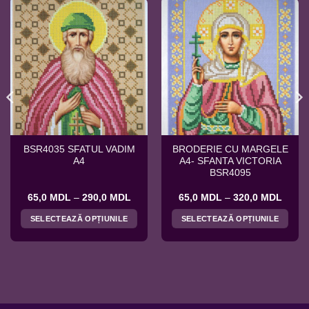
BSR4035 SFATUL VADIM
BRODERIE CU MARGELE
A4
A4- SFANTA VICTORIA
BSR4095
rval
Interval
Interv
65,0
MDL
–
290,0
MDL
65,0
MDL
–
320,0
MDL
de
de
uri:
prețuri:
prețuri
SELECTEAZĂ OPȚIUNILE
SELECTEAZĂ OPȚIUNILE
,0 MDL
65,0 MDL
65,0 
ă
până
până
Acest
Acest
la
la
produs
produs
,0 MDL
290,0 MDL
320,0
are
are
mai
mai
multe
multe
variații.
variații.