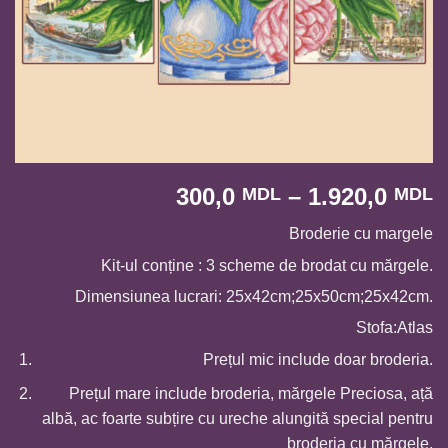
I
300,0
–
1.920,0
MDL
MDL
d
Broderie cu margele
p
3
Kit-ul conține : 3 scheme de brodat cu mărgele.
p
Dimensiunea lucrari: 25x42cm;25x50cm;25x42cm.
l
Stofa:Atlas
1
Prețul mic include doar broderia.
Prețul mare include broderia, mărgele Preciosa, ață
albă, ac foarte subțire cu ureche alungită special pentru
broderia cu mărgele.