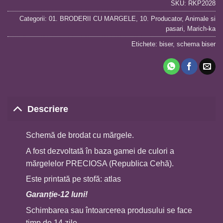
SKU:
RKP2028
Categorii:
01. BRODERII CU MARGELE
,
10. Producator
,
Animale si
pasari
,
Marich-ka
Etichete:
biser
,
schema biser
Descriere
Schemă de brodat cu mărgele.
A fost dezvoltată în baza gamei de culori a
mărgelelor PRECIOSA (Republica Cehă).
Este printată pe stofă: atlas
Garan
ț
ie-12 luni!
Schimbarea sau întoarcerea produsului se face
timp de 14 zile.