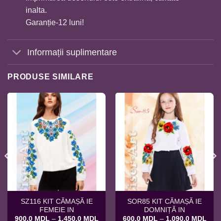
inalta.
Garanție-12 luni!
Informații suplimentare
PRODUSE SIMILARE
SZ116 KIT CĂMAȘĂ IE
SOR85 KIT CĂMAȘĂ IE
FEMEIE IN
DOMNIȚĂ IN
rval
Interval
Inter
900,0
MDL
–
1.450,0
MDL
600,0
MDL
–
1.090,0
MDL