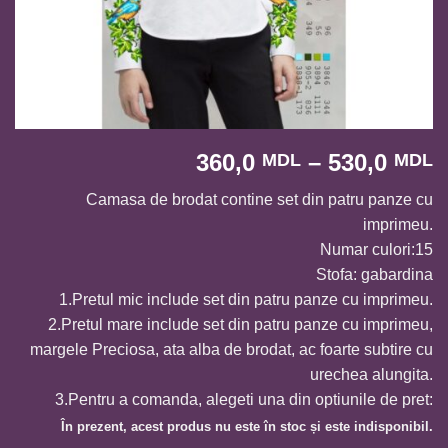
I
360,0
–
530,0
MDL
MDL
d
Camasa de brodat contine set din patru panze cu
p
imprimeu.
3
Numar culori:15
p
Stofa: gabardina
l
1.Pretul mic include set din patru panze cu imprimeu.
5
2.Pretul mare include set din patru panze cu imprimeu,
margele Preciosa, ata alba de brodat, ac foarte subtire cu
urechea alungita.
3.Pentru a comanda, alegeti una din optiunile de pret:
În prezent, acest produs nu este în stoc și este indisponibil.