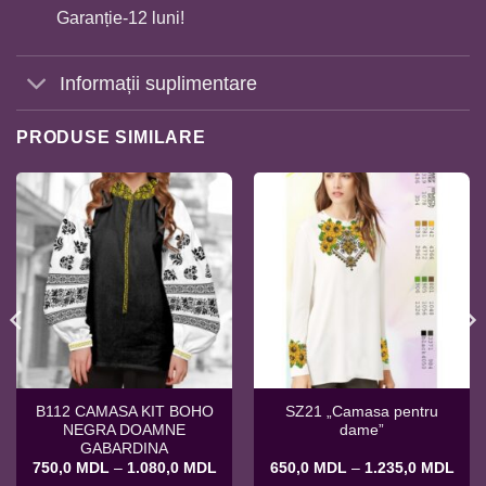
Garanție-12 luni!
Informații suplimentare
PRODUSE SIMILARE
B112 CAMASA KIT BOHO
SZ21 „Camasa pentru
NEGRA DOAMNE
dame”
GABARDINA
rval
Interval
Inter
750,0
MDL
–
1.080,0
MDL
650,0
MDL
–
1.235,0
MDL
de
de