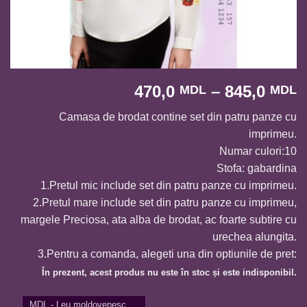
I
470,0
–
845,0
MDL
MDL
d
Camasa de brodat contine set din patru panze cu
p
imprimeu.
4
Numar culori:10
p
Stofa: gabardina
l
1.Pretul mic include set din patru panze cu imprimeu.
8
2.Pretul mare include set din patru panze cu imprimeu,
margele Preciosa, ata alba de brodat, ac foarte subtire cu
urechea alungita.
3.Pentru a comanda, alegeti una din optiunile de pret:
În prezent, acest produs nu este în stoc și este indisponibil.
MDL - Leu moldovenesc