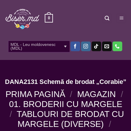
Skip
to
content
0
MDL - Leu moldovenesc
(MDL)
DANA2131 Schemă de brodat „Corabie”
PRIMA PAGINĂ
/
MAGAZIN
/
01. BRODERII CU MARGELE
/
TABLOURI DE BRODAT CU
MARGELE (DIVERSE)
/