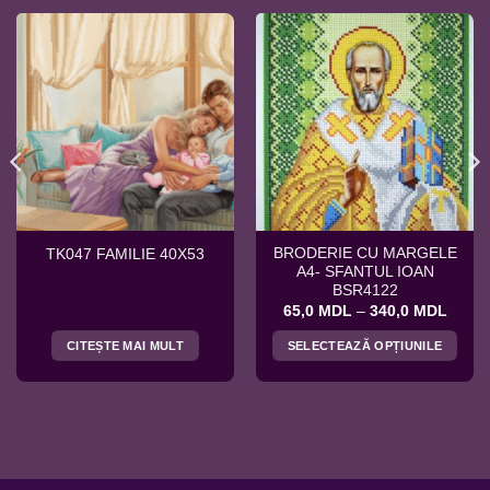
BRODERIE CU MARGELE
TK047 FAMILIE 40X53
A4- SFANTUL IOAN
BSR4122
rval
Interv
65,0
MDL
–
340,0
MDL
de
uri:
prețuri
CITEȘTE MAI MULT
SELECTEAZĂ OPȚIUNILE
,0 MDL
65,0 
ă
până
Acest
la
produs
,0 MDL
340,0
are
mai
multe
variații.