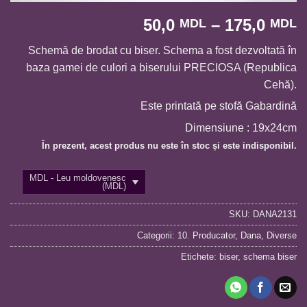
I
50,0
–
175,0
MDL
MDL
d
Schemă de brodat cu biser. Schema a fost dezvoltată în
p
baza gamei de culori a biserului PRECIOSA (Republica
5
Cehă).
p
l
Este printată pe stofă Gabardină
1
Dimensiune : 19x24cm
În prezent, acest produs nu este în stoc și este indisponibil.
MDL - Leu moldovenesc
(MDL)
SKU:
DANA2131
Categorii:
10. Producator
,
Dana
,
Diverse
Etichete:
biser
,
schema biser