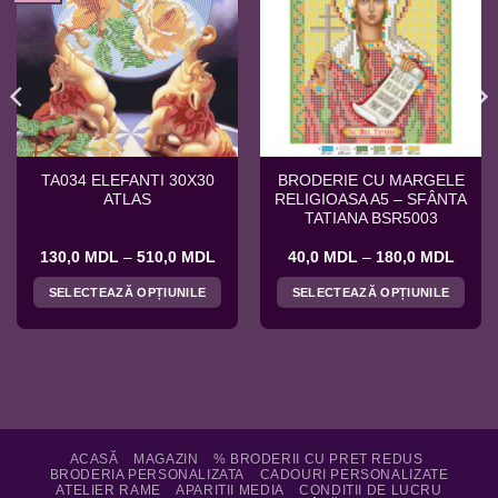
TA034 ELEFANTI 30X30
BRODERIE CU MARGELE
ATLAS
RELIGIOASA A5 – SFÂNTA
TATIANA BSR5003
val
Interval
Interv
130,0
MDL
–
510,0
MDL
40,0
MDL
–
180,0
MDL
de
de
ri:
prețuri:
prețuri
SELECTEAZĂ OPȚIUNILE
SELECTEAZĂ OPȚIUNILE
0 MDL
130,0 MDL
40,0 
ă
până
până
Acest
Acest
la
la
produs
produs
,0 MDL
510,0 MDL
180,0
are
are
mai
mai
multe
multe
variații.
variații.
Opțiunile
Opțiunile
ACASĂ
MAGAZIN
% BRODERII CU PRET REDUS
BRODERIA PERSONALIZATA
CADOURI PERSONALIZATE
pot
pot
ATELIER RAME
APARITII MEDIA
CONDITII DE LUCRU