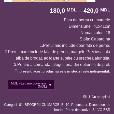
I
180,0
–
420,0
MDL
MDL
d
Fata de perna cu margele
p
Dimensiune : 41x41cm
1
Numar culori: 18
p
Stofa: Gabardina
l
1.Pretul mic include doar fata de perna.
4
2.Pretul mare include fata de perna , margele Preciosa, ata
alba de brodat, ac foarte subtire cu urechea alungita.
3.Pentru a comanda, alegeti una din optiunile de pret:
În prezent, acest produs nu este în stoc și este indisponibil.
MDL - Leu moldovenesc
(MDL)
SKU:
Nu se aplică
Categorii:
01. BRODERII CU MARGELE
,
10. Producator
,
Decoratiuni de
brodat
,
Perne decorative
,
SLIVO BSR