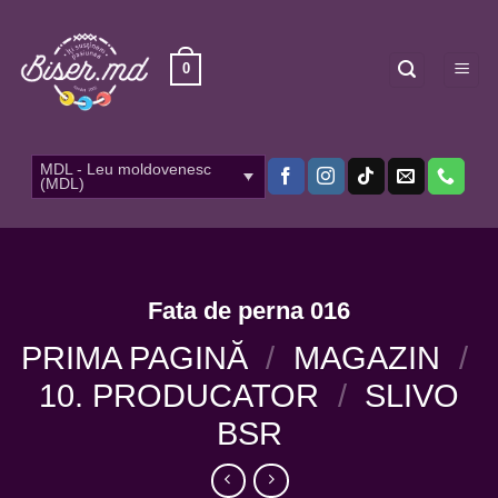
Skip
to
content
0
MDL - Leu moldovenesc
(MDL)
Fata de perna 016
PRIMA PAGINĂ
/
MAGAZIN
/
10. PRODUCATOR
/
SLIVO
BSR